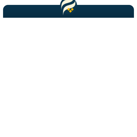
مطالب باحال و جدید را به شما ایمیل میکنیم!
عضویت
شاید به دنبالش باشید
احراز هویت
برگه های فصلنامه
تبدیل تاریخ