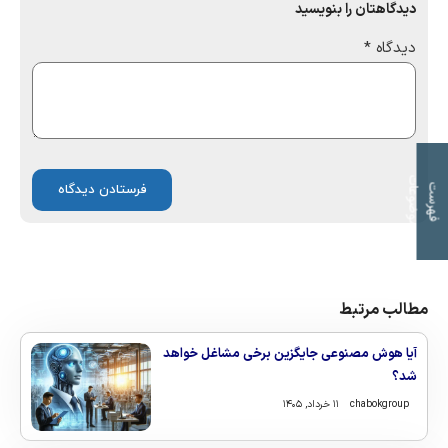
دیدگاهتان را بنویسید
دیدگاه
*
ت
ف
ه
ر
س
ت
م
و
ض
و
ع
ا
مطالب مرتبط
آیا هوش مصنوعی جایگزین برخی مشاغل خواهد
شد؟
chabokgroup
۱۱ خرداد, ۱۴۰۵