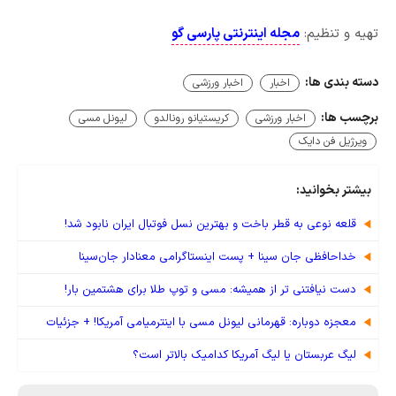
تهیه و تنظیم:
مجله اینترنتی پارسی گو
دسته بندی ها:
اخبار
اخبار ورزشی
برچسب ها:
اخبار ورزشی
کریستیانو رونالدو
لیونل مسی
ویرژیل فن دایک
بیشتر بخوانید:
قلعه نوعی به قطر باخت و بهترین نسل فوتبال ایران نابود شد!
خداحافظی جان سینا + پست اینستاگرامی معنادار جان‌سینا
دست نیافتنی تر از همیشه: مسی و توپ طلا برای هشتمین بار!
معجزه دوباره: قهرمانی لیونل مسی با اینترمیامی آمریکا! + جزئیات
لیگ عربستان یا لیگ آمریکا کدامیک بالاتر است؟