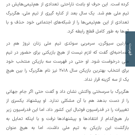
کرده است. این حرف او باعث ناراحتی تعدادی از هم‌تیمی‌هایش در
تیم ملی هم شد. یک سال بعد از کناره گیری از تیم ملی، هگربرگ
تعدادی از این هم‌تیمی‌ها را از شبکه‌های اجتماعی خود حذف و با
آن‌ها به طور کامل قطع رابطه کرد.
مارتین سیوگرن، سرمربی سوئدی تیم ملی زنان نروژ هم در
ت
ف
ه
ر
س
ت
م
و
ض
و
ع
ا
مصاحبه‌ای گفت که لازم نیست از هیچ بازیکنی برای حضور در تیم
ملی درخواست شود. او حتی در فهرست سه بازیکن منتخب خود
برای انتخاب بهترین بازیکن سال ۲۰۱۸ نیز نام هگربرگ را بین هیچ
یک از سه گزینه قرار نداد.
هگربرگ با سرسختی واکنش نشان داد و گفت حتی اگر جام جهانی
را از دست بدهد هم با آن مشکلی ندارد. او پیشنهاد یکسری از
تغییرات را در فدراسیون فوتبال این کشور داد، اما این فدراسیون زیر
بار هیچ‌کدام از انتقاد‌ها و پیشنهاد‌ها نرفت و با اینکه تمایل به
بازگشت این بازیکن به تیم ملی داشت، اما به هیچ عنوان