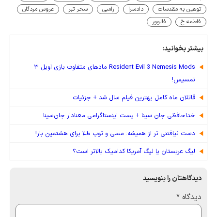
توهین به مقدسات
دادسرا
زامبی
سحر تبر
عروس مردگان
فاطمه خ
فالوور
بیشتر بخوانید:
Resident Evil 3 Nemesis Mods مادهای متفاوت بازی اویل ۳
نمسیس!
قاتلان ماه کامل بهترین فیلم سال شد + جزئیات
خداحافظی جان سینا + پست اینستاگرامی معنادار جان‌سینا
دست نیافتنی تر از همیشه: مسی و توپ طلا برای هشتمین بار!
لیگ عربستان یا لیگ آمریکا کدامیک بالاتر است؟
دیدگاهتان را بنویسید
دیدگاه
*