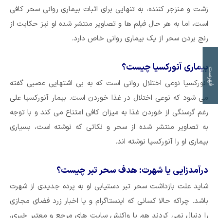
زشت و منزجر کننده، به تنهایی برای اثبات بیماری روانی سحر کافی
است، اما به هر حال فیلم ها و تصاویر منتشر شده او نیز حکایت از
رنج بردن سحر از یک بیماری روانی خاص دارد.
بیماری آنورکسیا چیست؟
ت
ف
ه
ر
س
ت
م
و
ض
و
ع
ا
آنورکسیا نوعی اختلال روانی است که به بی اشتهایی عصبی گفته
می شود که نوعی اختلال در غذا خوردن است. بیمار آنورکسیا علی
رغم گرسنگی از خوردن غذا به میزان کافی امتناع می کند و با توجه
به تصاویر منتشر شده از سحر و نکاتی که نوشته است، بسیاری
بیماری او را آنورکسیا نوشته اند.
درآمدزایی یا شهرت: هدف سحر تبر چیست؟
شاید علت بازداشت سحر تبر دستیابی او به پرده جدیدی از شهرت
باشد. چراکه حالا کسانی که اینستاگرام و یا اخبار زرد فضای مجازی
را دنبال نمی کردند هم با واکنش سایت های مرجع و معتبر خبری،