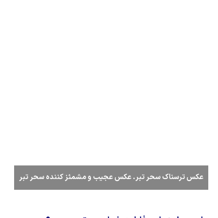
عکس ترسناک سحر تبر. عکس عجیب و مشمئز کننده سحر تبر