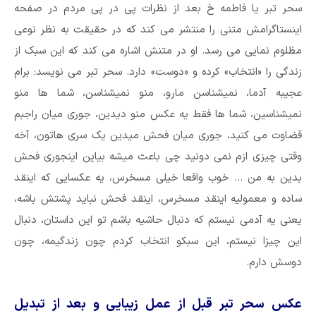
سحر تبر یا فاطمه خ بعد از نظرات پی در پی مردم در صفحه
اینستاگرامش متنی را منتشر می کند که در حقیقت به نظر نوعی
مظلوم نمایی می رسد. او در متنش اشاره می کند که این سبک از
زندگی را «انتخاب» کرده و «دوست» دارد. سحر تبر می نویسد: برام
عجیبه آدما، نمیشناسن مارو، منو نمیشناسن، شما ها منو
نمیشناسین، شما ها فقط یه عکس منو دیدین، جوری میان راجبم
قضاوت می کنید، جوری میان فحش میدین یک سری هاتون، آخه
وقتی چیزی ازم نمی دونید چی باعث میشه بیاین اینجوری فحش
بدین به من … خوب واقعا خیلی مسخرس، یه عکسایی که اینقد
ساده و معمولیه اینقد مسخرس، اینقد فحش نباید پشتش باشه،
یعنی یه آدمی نیستم که دنبال حاشیه باشم تو این داستان، دنبال
این چیزا نیستم، این سبکو انتخاب کردم چون زندگیمه، چون
دوسش دارم.
عکس سحر تبر قبل از عمل زیبایی و بعد از تبدیل