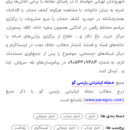
شهروندان تهرانی خواسته تا در راستای مقابله با برخی تلاش‌ها برای
ضربه به بنیان خانواده، با مشاهده هرگونه کشف حجاب یا اقدامات
هنجارشکنانه در خودرو، کشف حجاب یا سرو مشروبات یا برگزاری
مراسم مختلط رقص در اماکنی همچون سفره خانه، کافه، رستوران،
مراکز خرید، باغ تالار و…، اطلاع از برگزاری پارتی‌های شبانه یا
خانه‌های فساد و فحشا، انتشار مطالب خلاف عفت در اینستاگرام و
دیگر شبکه‌های اجتماعی، موضوع را پس از جمع‌آوری مستندات
لازم، به شماره
۰۹۰۵۴۳۰۹۴۸۴
در پیام‌رسان‌های بله، سروش، ایتا
و… ارسال کنند.
منبع:
مجله اینترنتی پارسی گو
درج مطالب مجله اینترنتی پارسی گو با ذکر منبع
(
www.parsigoo.com
) بلامانع است.
دسته بندی ها:
اخبار
اخبار جذاب
اخبار جنجالی
برچسب ها:
اخبار جذاب
اخبار جنجالی
اینستاگرام
بازداشت