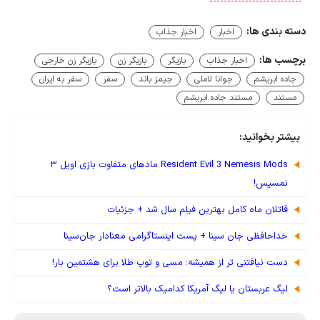
دسته بندی ها:
اخبار
اخبار جذاب
برچسب ها:
اخبار جذاب
بازیگر
بازیگر زن
بازیگر زن خارجی
جاده ابریشم
جوانا لاملی
جیمز باند
سفر
سفر به ایران
مستند
مستند جاده ابریشم
بیشتر بخوانید:
Resident Evil 3 Nemesis Mods مادهای متفاوت بازی اویل ۳
نمسیس!
قاتلان ماه کامل بهترین فیلم سال شد + جزئیات
خداحافظی جان سینا + پست اینستاگرامی معنادار جان‌سینا
دست نیافتنی تر از همیشه: مسی و توپ طلا برای هشتمین بار!
لیگ عربستان یا لیگ آمریکا کدامیک بالاتر است؟