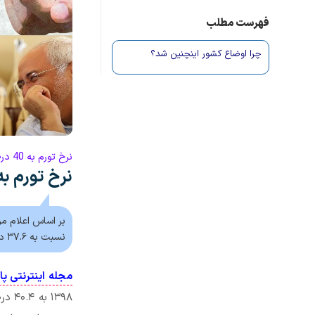
فهرست مطلب
چرا اوضاع کشور اینچنین شد؟
نرخ تورم به 40 درصد رسید! چرا به این وضع دچار شدیم؟
نرخ تورم به ۴۰.۴ درصد رسید: علی برکت ا
نسبت به ۳۷.۶ درصد ماه قبل ۲.۸ درصد افزایش نشان می‌دهد.
مجله اینترنتی پا