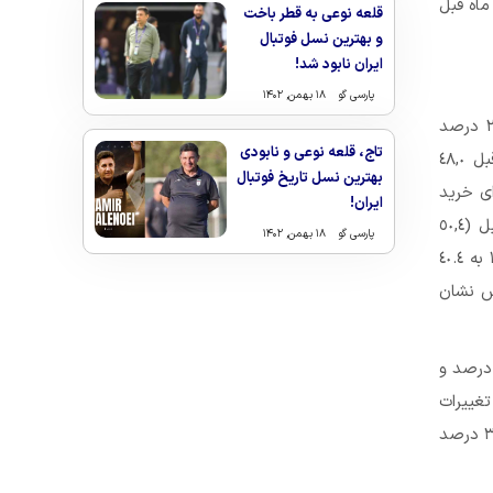
لاع در ماه قبل
قلعه نوعی به قطر باخت
و بهترین نسل فوتبال
ایران نابود شد!
پارسی گو
۱۸ بهمن, ۱۴۰۲
در تیر ماه ١٣٩٨ عدد شاخص کل (١٠٠=١٣٩٥) به ١٧٩,٧ رسید که نسبت به ماه قبل ٢.٨ درصد
تاج، قلعه نوعی و نابودی
افزایش نشان می­دهد. در این ماه درصد تغییر شاخص کل نسبت به ماه مشابه سال قبل ٤٨,٠
بهترین نسل تاریخ فوتبال
رهای کشور به طور میانگین ٤٨,٠ درصد بیشتر از تیر ١٣٩٧ برای خرید
ایران!
یک «مجموعه کالا و خدمات یکسان» هزینه کرده­اند که نسبت به این اطلاع در ماه قبل (٥٠,٤
پارسی گو
۱۸ بهمن, ۱۴۰۲
درصد) ٢.٤ واحد درصد کاهش یافته است. نرخ تورم دوازده ماهه منتهی به تیر ماه ١٣٩٨ به ٤٠.٤
٢ واحد درصد افزایش نشان
مت در گروه عمده «خوراکی ها، آشامیدنی ها و دخانیات» نسبت به ماه قبل ١,٣ درصد و
. درصد تغییرات
شاخص قیمت در ماه جاری نسبت به تیر ماه ١٣٩٧ برای این دو گروه به ترتیب ٧١.٨ و ٣٨.٤ درصد