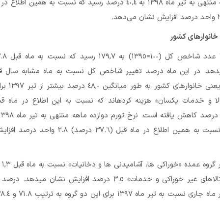
تورم دوازده ماهه منتهی به تیر ماه ١٣٩٨ به ٤٠,٤ درصد رسید که نسبت به همین اط
خانوارهای کشور
درصد می‌باشد؛ یعنی خانوا
درصد رسید که نسبت به همین اطلاع در ماه قبل (٣٧.٦ درصد) .٨
شاخص قی
در گروه عمده «کالاهای غیر خوراکی و خدمات» ٣.٥ درصد افزایش نشان می­دهد