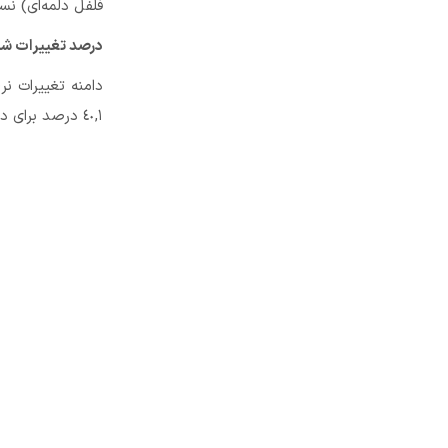
فلفل دلمه‌ای) ن
درصد تغییرات شا
٤٠,١ درصد برای دهک اول تا ٤٣.١ درصد برای دهک دهم است.