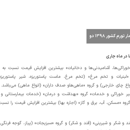
رم کشور ۱۳۹۸ دو
 در ماه جاری
وراکی‌ها، آشامیدنی‌ها و دخانیات» بیشترین افزایش قیمت نسبت به م
«لبنیات و تخم مرغ» (تخم مرغ، ماست پاستوریزه، شیر پاستوریزه)
واع چای خارجی) و گروه «ماهی‌هاو صدف داران» (انواع ماهی) می‌باشد. 
غیر خوراکی و خدمات» گروه «بهداشت و درمان» (خدمات بیمارستانی و
روه «مسکن، آب، برق و گاز» (اجاره بها) بیشترین افزایش قیمت را نسبت
د و شکر و شیرینی» (قند و شکر) و گروه «سبزیجات» (پیاز، گوجه فرنگی،