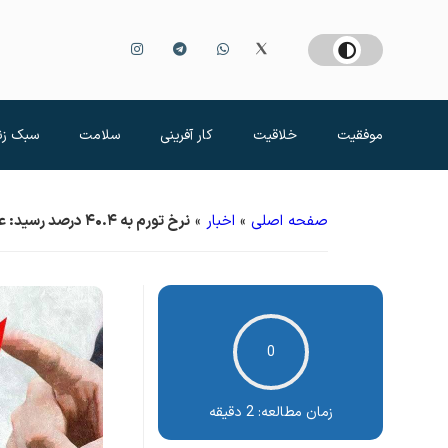
موفقیت
خلاقیت
کار آفرینی
سلامت
سبک زن
صفحه اصلی
»
اخبار
»
نرخ تورم به ۴۰.۴ درصد رسید: علی برکت الله!
0
زمان مطالعه:
2 دقیقه