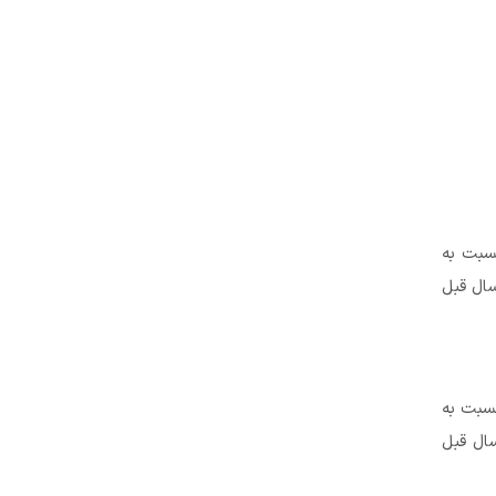
 ١٣٩٨ به عدد ١٧٨,٤ رسید که نسبت به
سال قبل
اه ١٣٩٨ به عدد ١٨٦,٥ رسید که نسبت به
سال قبل