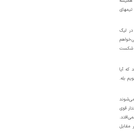
ه همیشه
 تیمهای
در لیگ
‌خواهم
ین شکست
 که آیا
یم بله.
می‌شوند
تار قوی
ی‌افتد.
 مقابل