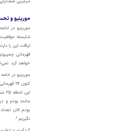
سرمربی صف‌آرایی 
مورینیو و تحسی
مورینیو در ادام
شایسته موفقیت‌ه
لیاقت این را دارن
قهرمانی چمپیونز
خواهد کرد. نمی‌
مورینیو در ادامه 
این 
مانده بودم و در
نگیریم “.
گردآوری و تنظیم: