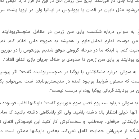
اً یک جای کار می‌لنگد. پاری سن ژرمن الان در این فاز قرار دارد. تیمی ک
می‌شود مثل بایرن در آلمان یا یوونتوس در ایتالیا ولی در اروپا پشت سر
خ به سوالی درباره شکست پاری سن ژرمن در مقابل منچستریونایتد 
من دوست ندارم تحلیل‌هایم را همیشه به صورت علنی اعلام کنم. نمی
صحبت کنم. با اینکه ما در مرحله گروهی موفق شدیم یوونتوس را در تور
 یونایتد بر پاری سن ژرمن تا حدودی بر خلاف جریان بازی اتفاق افتاد”.
به سوالی درباره مشکلاتش با پوگبا در منچستریونایتد گفت:” اگر بپرسید
است که مسئول شرایط بوجود آمده در منچستریونایتد است نمی‌توانم بگو
ن در یونایتد قربانی پوگبا بوده‌ام درست نیست”.
به سوالی درباره سندروم فصل سوم مورینیو گفت:” بازیکنها اغلب فرسوده 
نها خیلی انتظار بالا داشته باشید. ولی اگر باشگاهی داشته باشید که ساخ
بازیکنانی حرفه‌ای، جاه‌طلب و سخت‌کوش کار کنید این فرسودگی اتفاق نم
شگاه از مربی‌اش حمایت کامل نمی‌کند بعضی بازیکنها ممکن است در