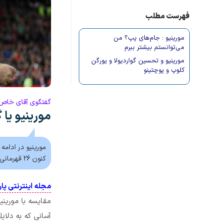
فهرست مطلب
مورینیو : جام‌های پپ؟ من
می‌توانستم بیشتر ببرم
مورینیو و تحسین گواردیولا و یورگن
کلوپ و پوچتینو
گفتگوی آقای خاص ب
مورینیو یا 
مورینیو در ادامه
کنون ۲۶ قهرمانی و مورینیو ۲۵ قهرمانی بدست آورده توضیح داد.
مجله اینترنتی پا
مقایسه با مورینی
آسانی که به دلا