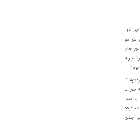
وی آنها
 هر دو
ردن جام
 تجربه
ود”.
یولا تا
د که من تا
یا اینتر
یت کرده
را خیلی جدی