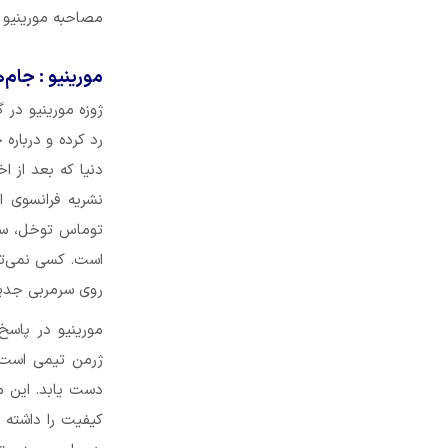
مصاحبه مورینیو را
مورینیو : جام‌
ژوزه مورینیو در
رد کرده و درباره
دنیا که بعد از 
نشریه فرانسوی ا
است. کسی نمی‌تو
روی سرمربی جدید
ژرمن تیمی است ب
دست یابد. این م
کیفیت را داشته ب