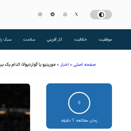
موفقیت
خلاقیت
کار آفرینی
سلامت
سبک زن
صفحه اصلی
»
اخبار
»
مورینیو یا گواردیولا: کدام یک ب
0
زمان مطالعه:
1 دقیقه