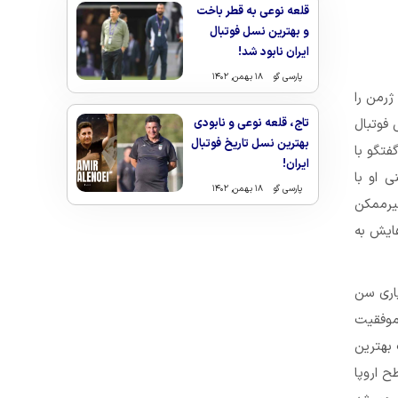
قلعه نوعی به قطر باخت
و بهترین نسل فوتبال
ایران نابود شد!
پارسی گو
۱۸ بهمن, ۱۴۰۲
ژرمن را
 فوتبال
تاج، قلعه نوعی و نابودی
بهترین نسل تاریخ فوتبال
فتگو با
ایران!
ی او با
پارسی گو
۱۸ بهمن, ۱۴۰۲
 سن ژرمن مواجه شد و در پاسخ گفت:” سرمربی‌گری PSG؟ غیرممکن
ایش به
 گفت:” پاری سن
موفقیت
بهترین
ح اروپا