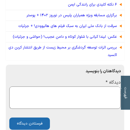
۶ نکته کلیدی برای رانندگی ایمن
برگزاری مسابقه ویژه همیاران پلیس در نوروز ۱۴۰۲ + پوستر
سرقت از بانک ملی ایران به سبک فیلم های هالیوودی! + جزئیات
عکس: لیندا کیانی با شلوار کوتاه و دامن عجیب! (حواشی و جزئیات)
بررسی اثرات توسعه گردشگری بر محیط زیست از طریق انتشار کربن دی
اکسید
دیدگاهتان را بنویسید
دیدگاه
*
ت
ف
ه
ر
س
ت
م
و
ض
و
ع
ا