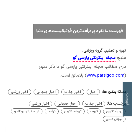
فهرست ۱۰ نفره پردرآمدترین فوتبالیست‌های دنیا
تهیه و تنظیم:
گروه ورزشی.
منبع:
مجله اینترنتی پارسی گو
درج مطالب مجله اینترنتی پارسی گو با ذکر منبع
(
www.parsigoo.com
) بلامانع است.
دسته بندی ها:
اخبار
اخبار جذاب
اخبار جنجالی
اخبار ورزشی
ت
ف
ه
ر
س
ت
م
و
ض
و
ع
ا
برچسب ها:
اخبار جذاب
اخبار جنجالی
اخبار ورزشی
پردرآمدترین
ثروت
ثروتمندترین
درآمد
کریستیانو رونالدو
لیونل مسی