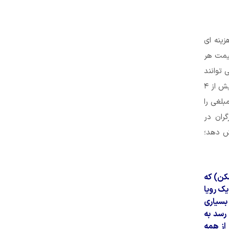
 و هیچ هزینه ای
اضر قیمت هر
ا می توانند
برای خرید خانه دریافت کنند ۲۴۰ میلیون تومان که با توجه به رقم بالای اقساط این وام (بیش از ۴
انند چنین مبلغی را
ران در
شش دهد؛
سکن) که
یک رویا
بسیاری
رسد به
از همه