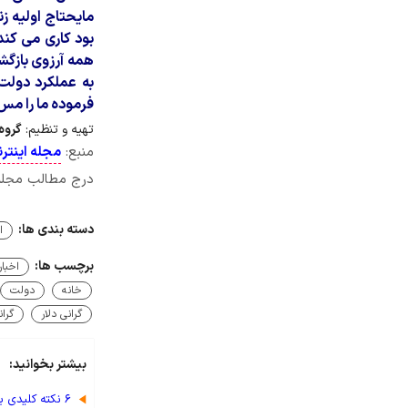
مایحتاج اولیه ز
بود کاری می کند 
همه آرزوی بازگش
به عملکرد دولت
فرموده ما را مس
تهیه و تنظیم:
گروه 
منبع:
مجله اینترن
درج مطالب مجله ا
دسته بندی ها:
ا
برچسب ها:
اخبار
خانه
دولت
گرانی دلار
گرا
بیشتر بخوانید:
۶ نکته کلیدی برای رانندگی ایمن