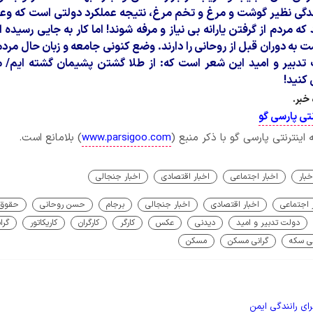
ندگی نظیر گوشت و مرغ و تخم مرغ، نتیجه عملکرد دولتی است که وعد
که مردم از گرفتن یارانه بی نیاز و مرفه شوند! اما کار به جایی رسیده
ت به دوران قبل از روحانی را دارند. وضع کنونی جامعه و زبان حال مر
 تدبیر و امید این شعر است که: از طلا گشتن پشیمان گشته ایم/
 کنید!
خبر.
تی پارسی گو
ینترنتی پارسی گو با ذکر منبع (
www.parsigoo.com
) بلامانع است.
خبار
اخبار اجتماعی
اخبار اقتصادی
اخبار جنجالی
 اجتماعی
اخبار اقتصادی
اخبار جنجالی
برجام
حسن روحانی
حقوق ک
دولت تدبیر و امید
دیدنی
عکس
کارگر
کارگران
کاریکاتور
گرا
نی سکه
گرانی مسکن
مسکن