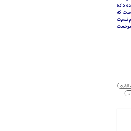
ه داده
 است که
دم نسبت
 مرحمت
ارگران
نی