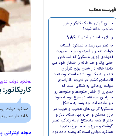
فهرست مطلب
با این گرانی ها یک کارگر چطور
صاحب خانه شود؟
رویای خانه دار شدن کارگران!
به نظر می رسد با عملکرد افسناک
دولت تدبیر و امید، و نیز با مدیریت
آخوندی (وزیر مسکن) که نساختن
حتی یک واحد خانه را افتخار خود می
داند! خانه دار شدن برای کارگران
تبدیل به یک رویا شده است. وضعیت
اقتصادی کشور در نتیجه ناکارآمدی
عملکرد دولت تدبیر 
دولت روحانی به شکلی است که
کاریکاتور:
بسیاری از اقشار متوسط و متوسط رو
به پایین جامعه، در خرج یومیه خود
نیز مانده اند؛ چه رسد به مشکل
مسکن! گرانی های عجیب و غریب در
عملکرد دولت روح
بازار مسکن و اجاره بها، سکه، دلار و
خانه دار شدن برا
بدتر از همه مایحتاج اولیه زندگی نظیر
گوشت و مرغ و تخم مرغ، نتیجه
عملکرد دولتی است که وعده داده بود
مجله اینترنتی پا