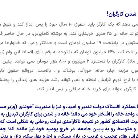
 شدن کارگران!
بررسی ها نشان می دهد که یک کارگر باید حقوق ۱۰ سال خود را پس انداز کند
نداشته باشد تا بتواند خانه ای ۲۵ متری خریداری کند. به نوشته کاماپرس، در حال ح
مترمربع واحد مسکونی در پایتخت ۱۹ میلیون تومان است و حداکثر وامی که خانواره
میلیون تومان در ماه)، کارگران با دستمزد ۲ میلیون و ۸۰۰ هزار تومان نمی تو
ون هزینه اجاره خانه، خوراک، پوشاک و… بالاست. درواقع حقوق کارگ
با نرخ تورم افزایش نیافته و نمی تواند رشد هزینه های زندگی را پو
کارگری بتواند برای خرید خانه مبلغی را پس انداز کند،
ا عملکرد افسناک دولت تدبیر و امید، و نیز با مدیریت آخوندی (وزیر م
حد خانه را افتخار خود می داند! خانه دار شدن برای کارگران تبدیل به 
 اقتصادی کشور در نتیجه ناکارآمدی دولت روحانی به شکلی است که 
و متوسط رو به پایین جامعه، در خرج یومیه خود نیز مانده اند؛ چه 
ی های عجیب و غریب در بازار مسکن و اجاره بها، سکه، دلار و بدتر 