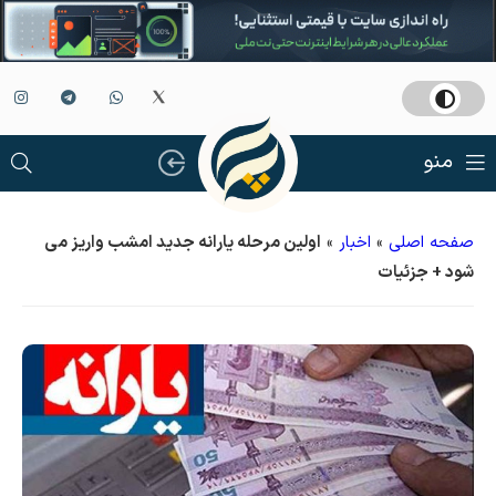
منو
صفحه اصلی
»
اخبار
»
اولین مرحله یارانه جدید امشب واریز می
شود + جزئیات