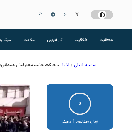
موفقیت
خلاقیت
کار آفرینی
سلامت
سبک زن
صفحه اصلی
»
اخبار
»
حرکت جالب معترضان همدانی: آش
0
زمان مطالعه:
1 دقیقه