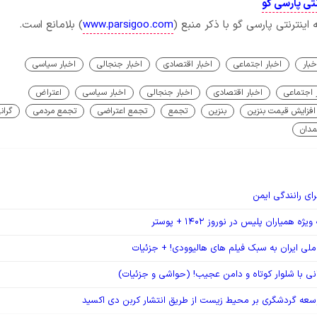
تی پارسی گو
ینترنتی پارسی گو با ذکر منبع (
www.parsigoo.com
) بلامانع است.
خبار
اخبار اجتماعی
اخبار اقتصادی
اخبار جنجالی
اخبار سیاسی
 اجتماعی
اخبار اقتصادی
اخبار جنجالی
اخبار سیاسی
اعتراض
افزایش قیمت بنزین
بنزین
تجمع
تجمع اعتراضی
تجمع مردمی
گران
دان
ه همیاران پلیس در نوروز ۱۴۰۲ + پوستر
لی ایران به سبک فیلم های هالیوودی! + جزئیات
نی با شلوار کوتاه و دامن عجیب! (حواشی و جزئیات)
وسعه گردشگری بر محیط زیست از طریق انتشار کربن دی اکسید