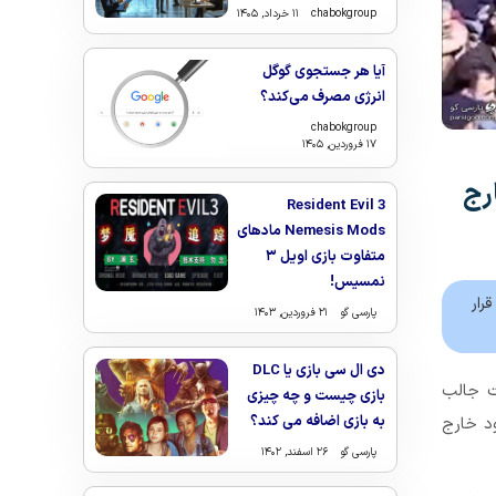
chabokgroup
۱۱ خرداد, ۱۴۰۵
آیا هر جستجوی گوگل
انرژی مصرف می‌کند؟
chabokgroup
۱۷ فروردین, ۱۴۰۵
رج
Resident Evil 3
Nemesis Mods مادهای
متفاوت بازی اویل ۳
نمسیس!
رار
پارسی گو
۲۱ فروردین, ۱۴۰۳
دی ال سی بازی یا DLC
ت جالب
بازی چیست و چه چیزی
به بازی اضافه می کند؟
د خارج
پارسی گو
۲۶ اسفند, ۱۴۰۲