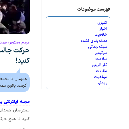
فهرست موضوعات
آشپزی
اخبار
خلاقیت
دسته‌بندی نشده
مردم معترض همدان 
سبک زندگی
حرکت جالب 
سرگرمی
سلامت
کنید!
کار آفرینی
مقالات
موفقیت
همزمان با تجمعا
ویدئو
گرفت. بانوی همدا
مجله اینترنتی پا
معترضان همدانی 
کنید تا هیچ حرک