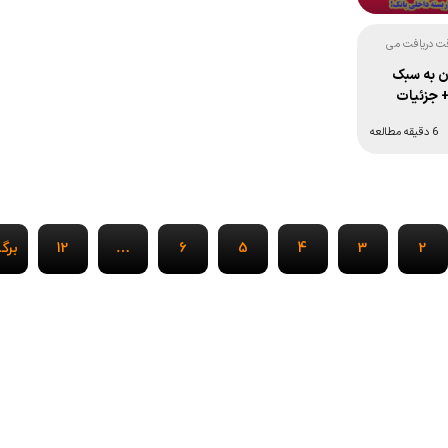
قت دریافت می
می دهد:
ان به سبک
 جزئیات
6 دقیقه مطالعه
2
3
4
5
6
…
12
برگ