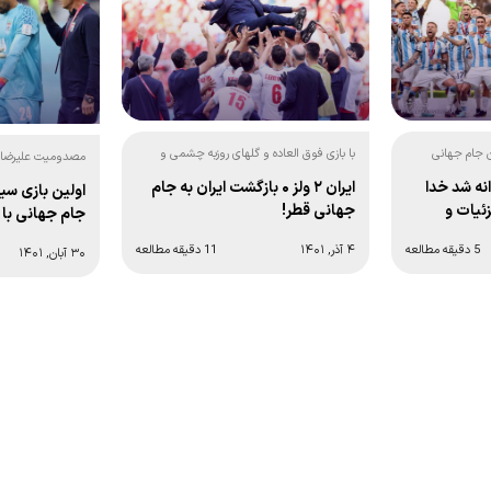
 جام جهانی
با بازی فوق العاده و گلهای روزبه چشمی و
مصدومیت علیرضا بی
رامین رضائیان:
ملی:
نه شد خدا
ایران ۲ ولز ۰ بازگشت ایران به جام
اولین بازی س
زئیات و
جهانی قطر!
جام جهانی با ۶ گل!
5 دقیقه مطالعه
۴ آذر, ۱۴۰۱
11 دقیقه مطالعه
۳۰ آبان, ۱۴۰۱
2
3
4
5
6
…
12
برگ