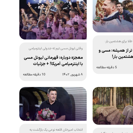
لا برای هشتمین بار:
وقتی لیونل مسی تیم ته جدولی اینترمیامی
ر از همیشه: مسی و
آمریکا را به قهرمانی می رساند:
هشتمین بار!
معجزه دوباره: قهرمانی لیونل مسی
با اینترمیامی آمریکا! + جزئیات
5 دقیقه مطالعه
۸ شهریور, ۱۴۰۲
10 دقیقه مطالعه
انتخاب امیرخان قلعه نوعی یک بازگشت به