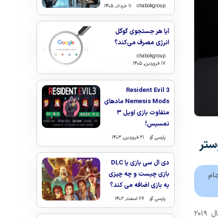
chabokgroup
۱۱ خرداد, ۱۴۰۵
آیا هر جستجوی گوگل
انرژی مصرف می‌کند؟
chabokgroup
۱۷ فروردین, ۱۴۰۵
Resident Evil 3
Nemesis Mods مادهای
متفاوت بازی اویل ۳
نمسیس!
پارسی گو
۲۱ فروردین, ۱۴۰۳
دی ال سی بازی یا DLC
بازی چیست و چه چیزی
ه THE BEST دیشب انجام
به بازی اضافه می کند؟
پارسی گو
۲۶ اسفند, ۱۴۰۲
لیونل مسی، ستاره آرژانتینی به عنوان مرد سال جهان در سال ۲۰۱۹