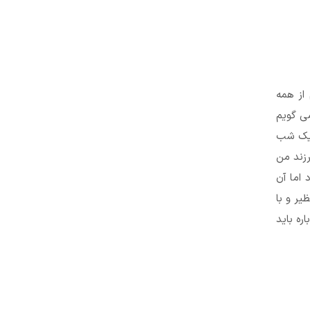
از همه
ی گویم
 یک شب
زند من
 اما آن
یر و با
ره باید