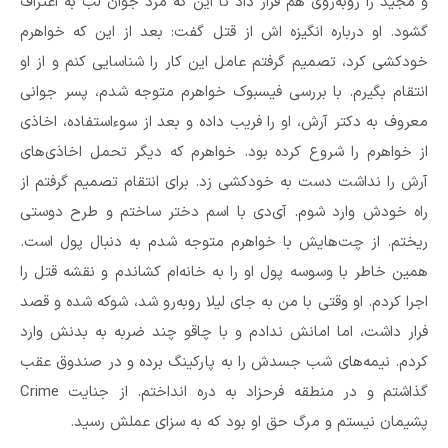
و مجید را روبه‌روی هم قرار داد تا این که مرد جوان لب به اعتراف
گشود. او درباره انگیزه اش از قتل گفت: بعد از این که خواهرم
خودکشی کرد، تصمیم گرفتم عامل این کار را شناسایی کنم و از او
انتقام بگیرم. با بررسی فیسبوک خواهرم متوجه شدم، پسر جوانی
معروف به دکتر آرش، او را فریب داده و بعد از سوءاستفاده، اخاذی
از خواهرم را شروع کرده بود. خواهرم که دیگر تحمل اخاذی‌های
آرش را نداشت دست به خودکشی زد. برای انتقام تصمیم گرفتم از
راه خودش وارد شوم. آی‌دی با اسم دختر ساختم و طرح دوستی
ریختم. از چت‌هایش با خواهرم متوجه شدم به دنبال پول است.
همین خاطر با وسوسه پول او را به خانه‌ام کشاندم و نقشه قتل را
اجرا کردم. او وقتی با من به جای لیلا روبه‌رو شد، شوکه شده و قصد
فرار داشت، اما امانش ندادم و با چاقو چند ضربه به بدنش وارد
کردم. نیمه‌های شب جسدش را به پارکینگ برده و در صندوق عقب
گذاشتم و در منطقه فرحزاد به دره انداختم. از جنایت Crime
پشیمان نیستم و مرگ حق او بود که به سزای عملش رسید.