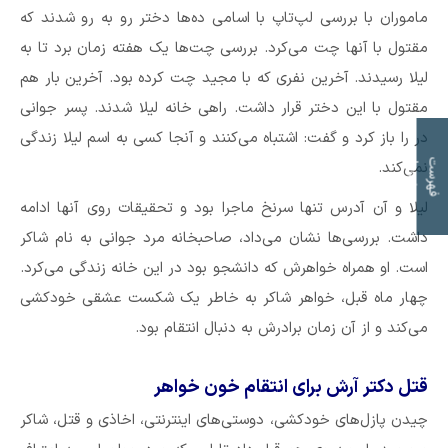
ماموران با بررسی لپ‌تاپ با اسامی ده‌ها دختر رو به رو شدند که
مقتول با آنها چت می‌کرد. بررسی چت‌ها یک هفته زمان برد تا به
لیلا رسیدند. آخرین نفری که با مجید چت کرده بود. آخرین بار هم
مقتول با این دختر قرار داشت. راهی خانه لیلا شدند. پسر جوانی
در را باز کرد و گفت: اشتباه می‌کنند و آنجا کسی به اسم لیلا زندگی
ت
ف
ه
ر
س
ت
م
و
ض
و
ع
ا
نمی‌کند.
لیلا و آن آدرس تنها سرنخ ماجرا بود و تحقیقات روی آنها ادامه
داشت. بررسی‌ها نشان می‌داد، صاحبخانه مرد جوانی به نام شاکر
است. او همراه خواهرش که دانشجو بود در این خانه زندگی می‌کرد.
چهار ماه قبل، خواهر شاکر به خاطر یک شکست عشقی خودکشی
می‌کند و از آن زمان برادرش به دنبال انتقام بود.
قتل دکتر آرش برای انتقام خون خواهر
چیدن پازل‌های خودکشی، دوستی‌های اینترنتی، اخاذی و قتل، شاکر