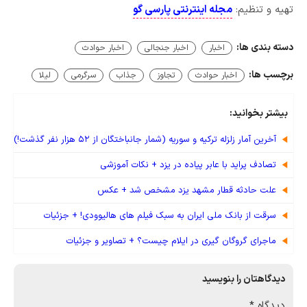
تهیه و تنظیم:
مجله اینترنتی پارسی گو
دسته بندی ها:
اخبار
اخبار جنجالی
اخبار حوادث
برچسب ها:
اخبار حوادث
تجاوز
جذاب
سرگرمی
لیلا
بیشتر بخوانید:
آخرین آمار زلزله ترکیه و سوریه (شمار جانباختگان از ۵۲ هزار نفر گذشت!)
تصادف پراید با عابر پیاده در یزد + نکات آموزشی
علت حادثه قطار مشهد یزد مشخص شد + عکس
سرقت از بانک ملی ایران به سبک فیلم های هالیوودی! + جزئیات
ماجرای گروگان گیری در ایلام چیست؟ + تصاویر و جزئیات
دیدگاهتان را بنویسید
دیدگاه
*