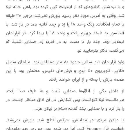
و با برداشتن کتابچه‌ای که از اینترنت کپی کرده بود راهی خانه لیلا
شد. وقتی به آدرس مورد نظر رسید باورش نمی‌شد؛ برجی ۳۰ طبقه
با تمام امکانات. زنگ واحد ۱۸ را زد و چند ثانیه بعد در باز شد. با
آسانسور به طبقه چهارم رفت و واحد ۱۸ را پیدا کرد. در آپارتمان
نیمه‌باز بود. چند بار با دست به در ضربه زد. صدایی شنید که
می‌گفت: دکتر بفرمایید تو.
وارد آپارتمان شد. سالنی حدود ۸۰ متر مقابلش بود. مبلمان استیل
طلایی، تلویزیون ۵۰ اینچ و فرش‌های نفیس. مطمئن بود با این
طعمه بارش را بسته و از ایران خواهد رفت.
از داخل یکی از اتاق‌ها صدایی شنید و به طرف صدا رفت.
می‌دانست لیلا تنهاست، پس شکارش در آن اتاق منتظر اوست. در
را باز کرد و با صدایی بلند گفت: سلام بر لیلای عز….
با دیدن مردی در مقابلش، حرفش قطع شد. باورش نمی‌شد.
خواست فرار Escape کند، اما دیر شده بود. دو روز بعد ماموران