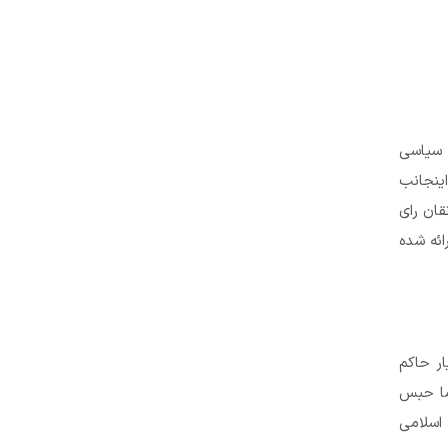
ی سیاسی
اینجانب
قان رای
ائه شده
ر حاکم
ما حبس
ع و ماده ۱۶ قانون مجازات اسلامی