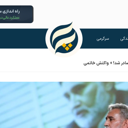
دگی
سرگرمی
ادر شد! + واکنش خاتمی