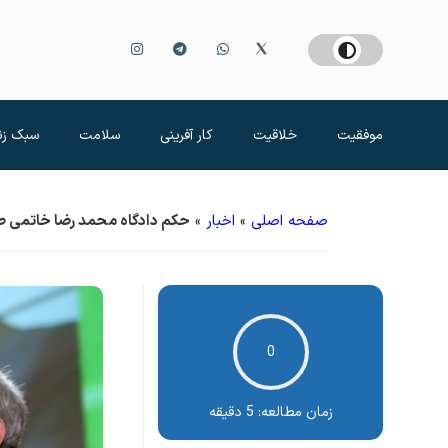
موفقیت
خلاقیت
کار آفرینی
سلامت
سبک زن
صفحه اصلی
»
اخبار
»
حکم دادگاه محمد رضا خاتمی ص
0
زمان مطالعه:
5 دقیقه