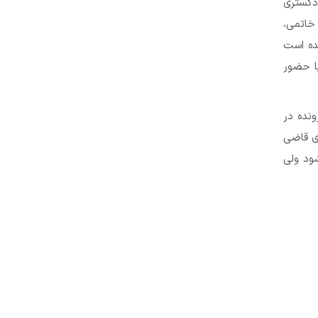
دگستری
 خاتمی،
شده است
با حضور
ونده در
ی قاضی
ود ولی