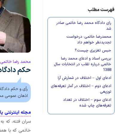
فهرست مطلب
رای دادگاه محمد رضا خاتمی صادر
شد
محمدرضا خاتمی: درخواست
تجدیدنظر خواهم داد
حبس تعزیری چیست؟
بررسی اسناد و ادعای محمد رضا
محمد رضا خاتمی به تحمل 2 سال حبس
خاتمی درباره تقلب در انتخابات سال
حکم دادگاه
1388
ادعای اول – اختلاف در شمارش آرا
ادعای دوم – اختلاف در آمار تعرفه‌های
رأی و حکم دادگا
توزیعی
اذهان عمومی مح
ادعای سوم – اختلاف در تعداد
تعرفه‌های چاپ شده
مجله اینترنتی پا
سران فتنه، که ب
خاتمی که با همفک