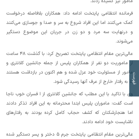
مامور نیز کشیده زدند.
فرمانده انتظامی پایتخت ادامه داد: همکاران بلافاصله درخواست
کمک می‌کنند اما این افراد شروع به سر و صدا و جوسازی می‌کنند
و درنهایت سه مرد و دو زن در جریان این موضوع دستگیر
می‌شوند.
عالی‌ترین مقام انتظامی پایتخت تصریح کرد: با گذشت ۴۸ ساعت
از ماموریت دو نفر از همکاران پلیس از جمله جانشین کلانتری و
مامور از مسئولیت خود عزل شده و هم اکنون در بازداشت هستند
ت
ف
ه
ر
س
ت
م
و
ض
و
ع
ا
تا به رفتار خارج از عرف آنها رسیدگی شود.
وی با تاکید با این مطلب که جانشین کلانتری از ا فسران خوب ناجا
است گفت: ماموران پلیس ابتدا محترمانه به این افراد تذکر دادند
اما هنجارشکنان که کشف حجاب کامل کرده بودند به رفتارهای
ناشایست خود ادامه دادند.
عالی‌ترین مقام انتظامی پایتخت جرم ۵ دختر و پسر دستگیر شده