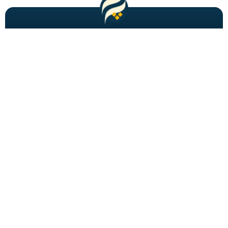
مطالب باحال و جدید را به شما ایمیل میکنیم!
عضویت
شاید به دنبالش باشید
احراز هویت
برگه های فصلنامه
تبدیل تاریخ