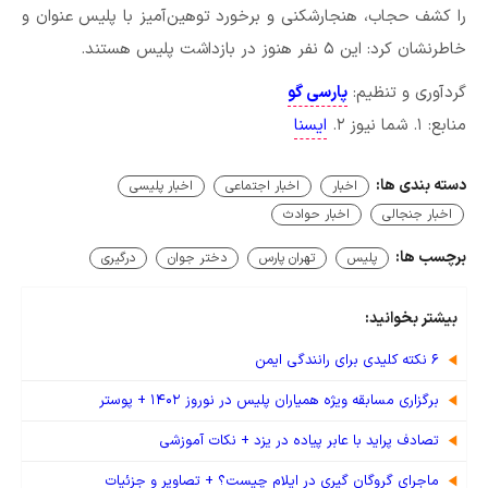
را کشف حجاب، هنجارشکنی و برخورد توهین‌آمیز با پلیس عنوان و
خاطرنشان کرد: این ۵ نفر هنوز در بازداشت پلیس هستند.
گردآوری و تنظیم:
پارسی گو
منابع: ۱. شما نیوز ۲.
ایسنا
دسته بندی ها:
اخبار
اخبار اجتماعی
اخبار پلیسی
اخبار جنجالی
اخبار حوادث
برچسب ها:
پلیس
تهران پارس
دختر جوان
درگیری
بیشتر بخوانید:
۶ نکته کلیدی برای رانندگی ایمن
برگزاری مسابقه ویژه همیاران پلیس در نوروز ۱۴۰۲ + پوستر
تصادف پراید با عابر پیاده در یزد + نکات آموزشی
ماجرای گروگان گیری در ایلام چیست؟ + تصاویر و جزئیات