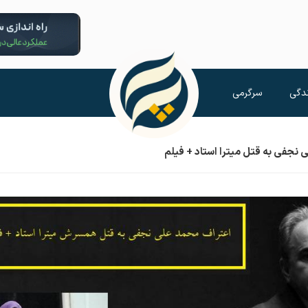
دگی
سرگرمی
 نجفی به قتل میترا استاد + فیلم