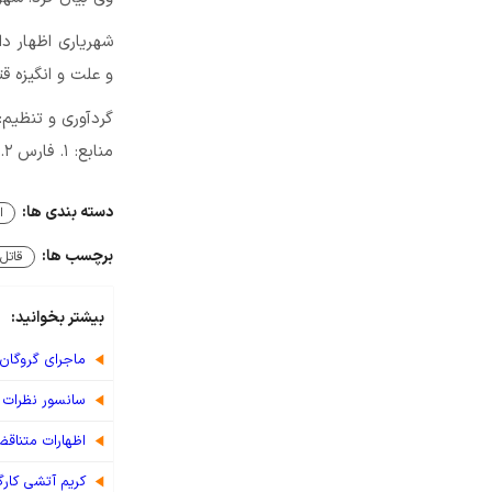
شهریاری اظهار د
و علت و انگیزه ق
گردآوری و تنظیم:
منابع: ۱. فارس ۲. ایسنا ۳.
دسته بندی ها:
ا
برچسب ها:
قاتل
بیشتر بخوانید:
ماجرای گروگان
سانسور نظرات 
اظهارات متناقض آرمان
کریم آتشی کار