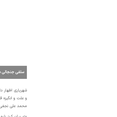
سلفی جنجالی م
شهریاری اظهار د
و علت و انگیزه ق
محمد علی نجفی خ
وی بیان کرد: شهر