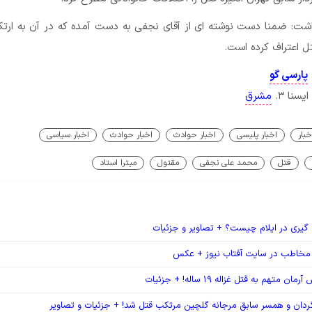
اشت: ضمنا دست نوشته ای از آقای نجفی به دست آمده که در آن به ارت
تل اعتراف کرده است.
پارسی گو
مشرق
خبار
اخبار پلیسی
اخبار حوادث
اخبار حوادث
اخبار سیاسی
قتل
محمد علی نجفی
مقتول
میترا استاد
 گیری در ایلام چیست؟ + تصاویر و جزئیات
مخاطب در سایت آفتاب نیوز + عکس
 متهم به قتل غزاله ۱۹ ساله! + جزئیات
گردان و همسر سابق مرجانه گلچین مرتکب قتل شد! + جزئیات و تصاویر