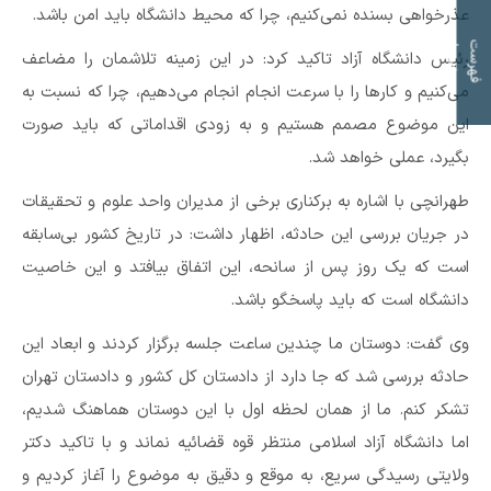
عذرخواهی بسنده نمی‌کنیم، چرا که محیط دانشگاه باید امن باشد.
ت
ف
ه
ر
س
ت
م
و
ض
و
ع
ا
رئیس دانشگاه آزاد تاکید کرد: در این زمینه تلاشمان را مضاعف
می‌کنیم و کارها را با سرعت انجام انجام می‌دهیم، چرا که نسبت به
این موضوع مصمم هستیم و به زودی اقداماتی که باید صورت
بگیرد، عملی خواهد شد.
طهرانچی با اشاره به برکناری برخی از مدیران واحد علوم و تحقیقات
در جریان بررسی این حادثه، اظهار داشت: در تاریخ کشور بی‌سابقه
است که یک روز پس از سانحه، این اتفاق بیافتد و این خاصیت
دانشگاه است که باید پاسخگو باشد.
وی گفت: دوستان ما چندین ساعت جلسه برگزار کردند و ابعاد این
حادثه بررسی شد که جا دارد از دادستان کل کشور و دادستان تهران
تشکر کنم. ما از همان لحظه اول با این دوستان هماهنگ شدیم،
اما دانشگاه آزاد اسلامی منتظر قوه قضائیه نماند و با تاکید دکتر
ولایتی رسیدگی سریع، به موقع و دقیق به موضوع را آغاز کردیم و