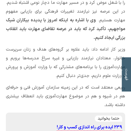
را با شغل عوض کرد و در مسیر مهارت ما دچار نوعی اشتباه شدیم.
در این عرصه نیز نیازمند تغییرات فرهنگی برای بازیابی مفهوم
مهارت هستیم.
وی با اشاره به اینکه امروز با پدیده بیکاران شیک
مواجهیم، تأکید کرد که باید در عرصه تقاضای مهارت باید انقلاب
بزرگی ایجاد کنیم.
وزیر کار ادامه داد: باید علاوه بر گروه‌های هدف و زنان سرپرست
خانوار، معتادان نیازمند بازیابی و غیره سراغ مدرسه‌ها برویم و
مهارت‌آموزی را با برنامه‌های مشترکی که با وزارت آموزش و پرورش
ت
ف
ه
ر
س
ت
م
و
ض
و
ع
ا
و وزارت علوم داریم، جدی‌تر دنبال کنیم.
ربیعی معتقد است که در این زمینه سازمان آموزش فنی و حرفه‌ای
هم در شیوه و هم در موضوع مهارت‌‌آموزی باید انعطاف بیشتری
داشته باشد.
حتما بخوانید
۲۳۹ ایده برای راه اندازی کسب و کار!