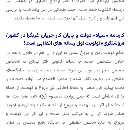
مجلس یازدهم می گذرد! و خبر ازدواج اجباری در مجلس نیز
«رسما» تکذیب شده است. احمد طحانی در این یادداشت به بررسی
این اظهارات و واکاوی علل آنها پرداخته است. با ما همراه باشید:
کارنامه «سیاه» دولت و پایان کار جریان غربگرا در کشور/
«روشنگری» اولویت اول رسانه های انقلابی است!
حکم تهمت زدن و دروغ بستن به این و آن هم در قانون و هم در
اخلاق مشخص است. به لحاظ قانونی افترا بستن به اشخاص
حقیقی جرم محسوب می شود. طبعا «تهمت» زدن به جایگاه‌های
حقوقی نیز «جرم» تلقی شده و مدعی العموم می تواند «مجرم» را
تحت پیگرد قرار دهد. به لحاظ اخلاقی نیز دروغ و تهمت، از جمله
رذائل اخلاقی است که طبق روایت معصوم (ع)، کلید همه بدی ها
است! حال اگر این تهمت و دروغ از ناحیه یک «روحانی» و آخوند
صادر شود، اثر آن به مراتب بدتر است؛ و نیز اگر این تهمت و
دروغ، به جای شخص حقیقی، به جایگاه رفیع مجلس در نظام