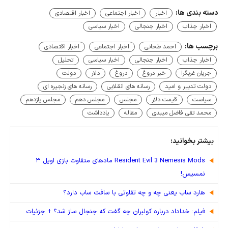
دسته بندی ها:
اخبار
اخبار اجتماعی
اخبار اقتصادی
اخبار جذاب
اخبار جنجالی
اخبار سیاسی
برچسب ها:
احمد طحانی
اخبار اجتماعی
اخبار اقتصادی
اخبار جذاب
اخبار جنجالی
اخبار سیاسی
تحلیل
جریان غربگرا
خبر دروغ
دروغ
دلار
دولت
دولت تدبیر و امید
رسانه های انقلابی
رسانه های زنجیره ای
سیاست
قیمت دلار
مجلس
مجلس دهم
مجلس یازدهم
محمد تقی فاضل میبدی
مقاله
یادداشت
بیشتر بخوانید:
Resident Evil 3 Nemesis Mods مادهای متفاوت بازی اویل ۳
نمسیس!
هارد ساب یعنی چه و چه تفاوتی با سافت ساب دارد؟
فیلم: خداداد درباره کولبران چه گفت که جنجال ساز شد؟ + جزئیات