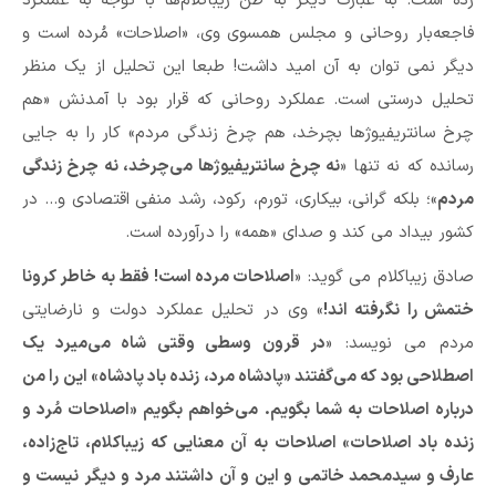
زده است. به عبارت دیگر به ظن زیباکلام‌ها با توجه به عملکرد
فاجعه‌بار روحانی و مجلس همسوی وی، «اصلاحات» مُرده است و
دیگر نمی توان به آن امید داشت! طبعا این تحلیل از یک منظر
تحلیل درستی است. عملکرد روحانی که قرار بود با آمدنش «هم
چرخ سانتریفیوژها بچرخد، هم چرخ زندگی مردم» کار را به جایی
رسانده که نه تنها «
نه چرخ سانتریفیوژها می‌چرخد، نه چرخ زندگی
مردم
»؛ بلکه گرانی، بیکاری، تورم، رکود، رشد منفی اقتصادی و… در
کشور بیداد می کند و صدای «همه» را درآورده است.
صادق زیباکلام می گوید: «
اصلاحات مرده است! فقط به خاطر کرونا
ختمش را نگرفته اند!
» وی در تحلیل عملکرد دولت و نارضایتی
مردم می نویسد: «
در قرون وسطی وقتی شاه می‌میرد یک
اصطلاحی بود که می‌گفتند «پادشاه مرد، زنده باد پادشاه» این را من
درباره اصلاحات به شما بگویم. می‌خواهم بگویم «اصلاحات مُرد و
زنده باد اصلاحات» اصلاحات به آن معنایی که زیباکلام، تاج‌زاده،
عارف و سیدمحمد خاتمی و این و آن داشتند مرد و دیگر نیست و