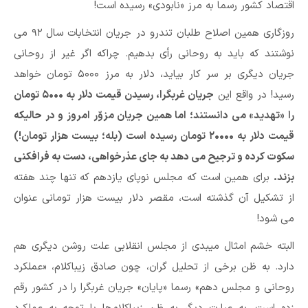
اقتصاد کشور رسما به مرز «نابودی» رسیده است!
روزگاری همین اصلاح طلبان تندرو در جریان انتخابات سال ۹۲ می
نوشتند که باید به روحانی رأی بدهیم. چراکه اگر غیر از روحانی
جریان دیگری بر سر کار بیاید، دلار به مرز ۵۰۰۰ تومان خواهد
رسید! در واقع این
جریان غربگرا، رسیدن قیمت دلار به ۵۰۰۰ تومان
را «تهدید» می دانستند؛ اما همین جریان مزوّر امروز و در حالیکه
قیمت دلار به ۲۰۰۰۰ تومان رسیده است (بله؛ بیست هزار تومان!)
سکوت کرده و ترجیح می دهد به جای عذرخواهی، دست به فرافکنی
بزند.
برای همین است که مجلس نوپای یازدهم که تنها چند هفته
از تشکیل آن گذشته است، مقصر دلار بیست هزار تومانی عنوان
می شود!
البته خشم امثال میبدی از مجلس انقلابی علت روشن دیگری هم
دارد. به ظن برخی از تحلیل گران، چون صادق زیباکلام، «عملکرد
روحانی و مجلس دهم» رسما «پایان» جریان غربگرا را در کشور رقم