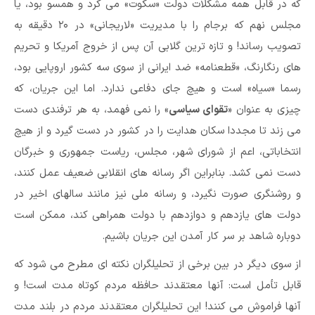
که در قابل همه مشکلات دولت «سکوت» می کرد و همسو بود، یا
مجلس نهم که برجام را با مدیریت «لاریجانی» در ۲۰ دقیقه به
تصویب رساند! و تازه ترین گلابی آن پس از خروج آمریکا و تحریم
های رنگارنگ، «قطعنامه» ضد ایرانی از سوی سه کشور اروپایی بود،
رسما «سیاه» است و هیچ جای دفاعی ندارد. اما این جریان، که
چیزی به عنوان «
تقوای سیاسی
» را نمی فهمد، به هر ترفندی دست
می زند تا مجددا سکان هدایت را در کشور در دست گیرد و از هیچ
انتخاباتی، اعم از شورای شهر، مجلس، ریاست جمهوری و خبرگان
دست نمی کشد. بنابراین اگر رسانه های انقلابی ضعیف عمل کنند،
و روشنگری صورت نگیرد، و رسانه ملی نیز مانند سالهای اخیر در
دولت های یازدهم و دوازدهم با دولت همراهی کند، ممکن است
دوباره شاهد بر سر کار آمدن این جریان باشیم.
از سوی دیگر در بین برخی از تحلیلگران نکته ای مطرح می شود که
قابل تأمل است: آنها معتقدند حافظه مردم کوتاه مدت است! و
آنها فراموش می کنند! این تحلیلگران معتقدند مردم در بلند مدت