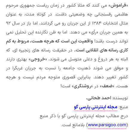
«
فراموش
» می کنند که مثلا کشور در زمان ریاست جمهوری مرحوم
هاشمی رفسنجانی چه وضعیتی داشت. در کوتاه مدت، به عنوان
مثال انتخابات ۱۳۸۴ از این جریان رو می گردانند، اما باز در سال ۹۲
به همین جریان «رأی» می دهند. اما به ظن نگارنده این تحلیل نمی
تواند درست باشد!
واقعیت این است که هرچه هست، مربوط به کم
کاری رسانه های انقلابی است.
در حقیقت رسانه های زنجیره ای، که
البته به هر دروغ و دغلی متوسل می شوند، «
خروجی
» بهتری دارند
و موفق می شوند ذهنیت جامعه را نسبت به جریان غربگرا در
کشور تغییر دهند. بنابراین قصوری متوجه مردم نیست و هرچه
هست، «
ضعف
» در «
روشنگری
» است!
نویسنده:
احمد طحانی.
منبع:
مجله اینترنتی پارسی گو
درج مطالب مجله اینترنتی پارسی گو با ذکر منبع
(
www.parsigoo.com
) بلامانع است.