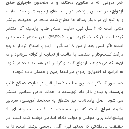
خبر دروغی که با عناوین مختلف و با مضمون «
اجباری شدن
ازدواج
» در مجلس یازدهم، در رسانه های زنجیره ای و ضد انقلاب،
و به تبع آن در دیگر رسانه ها مطرح شده است، در حقیقت بازنشر
متنی است که ۲ سال قبل، سایت اصلاح طلب پارسینه آنرا منتشر
کرده است. (ر.ک: خبرگزاری مهر، ۴۹۴۶۰۶۱) متن منتشر شده چنین
است: «اگر کسی بعد از سن ۲۸ سالگی از ازدواج امتناع کرد از او ربع
درآمد کسب‌وکار و صنعت یا مالیات از تجارت او گرفته می‌شود و به
آن‌ها که می‌خواهند ازدواج کنند و گرفتار فقر هستند داده می‌شود.
به افرادی که اختیاری ازدواج می‌کنند! زمین و مسکن داده شود.»
همانطور که ذکر شد، این مطلب ۲ سال قبل در
سایت اصلاح طلب
پارسینه
، و بدون ذکر نام نویسنده با اهداف خاص سیاسی منتشر
می شود. اصل یادداشت نیز متعلق به «
محمد ادریسی
» سردبیر
نشریه
سراج
است که در حقیقت، در قالب مجموعه ای از
پیشنهادات برای مجلس و دولت نظام اسلامی نوشته شده است. در
حقیقت یادداشتی که مدتها قبل، آقای ادریسی نوشته است، تا به