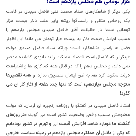
هزار تومانی هم مجلس یازدهم است!
یکی دیگر از شاهکارهای استاد محمد تقی فاضل میبدی در قامت
یک روحانی متقی و راست‌گو! ریشه یابی علت دلار بیست هزار
تومانی است! در حقیقت آقای فاضل میبدی مجلس یازدهم را
مسبب افزایش قیمت دلار به بیست هزار تومان می داند! این اظهار
فضل به راستی «شاهکار» است؛ چراکه استاد فاضل میبدی دولت
غربگرا را که ۷ سال است اقتصاد مملکت را به نابودی کشانده مقصر
نمی داند، و مجلس دهم را که در قبال همه کم کاری ها و اشتباهات
دولت سکوت کرد هم به ظن ایشان تقصیری ندارد، و
همه تقصیرها
متوجه مجلس «یازدهم» است که تنها چند هفته از آغاز کار آن می
گذرد!
استاد فاضل میبدی در گفتگو با روزنامه زنجیره ای آرمان، که دولت
مطبوعش مسبب واقعی وضعیت کشور است می گوید: «
در روزهای
گذشته ما دوباره شاهد افزایش قیمت ارز و تورم در کشور بوده‌ایم
که یکی از دلایل آن عملکرد مجلس یازدهم در زمینه سیاست خارجی