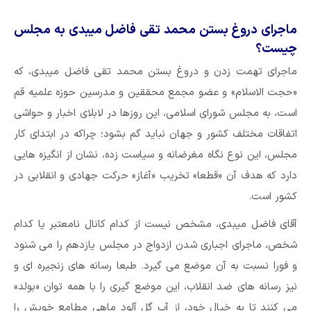
ماجرای دروغ بستن محمد تقی فاضل میبدی به مجلس
چیست؟
ماجرای تهمت زدن و دروغ بستن محمد تقی فاضل میبدی، که
«حجت الاسلام» و عضو مجمع محققین و مدرسین حوزه علمیه قم
است، به مجلس شورای اسلامی، این روزها در لابلای اخبار و حواشی
اتفاقات مختلف کشور و جهان نباید گم بشود؛ چراکه در ابتدای کار
مجلس، این نوع نگاه مغرضانه و سیاست زده، نشان از انگیزه هایی
دارد که هدف آن «قطعا» تخریب «آغاز» حرکت جهادی و انقلابی در
کشور است.
آقای فاضل میبدی، مشخص نیست از کدام کانال نامعتبر یا کدام
شخص، ماجرای اجباری شدن ازدواج در مجلس یازدهم را می شنود
و فورا نسبت به آن موضع می گیرد. طبعا رسانه های زنجیره ای و
نیز رسانه های ضد انقلاب، این موضع گیری را با همه توان «بولد»
می کنند تا به خیال خود، از آب گل آلود ماهی مطامع خویش را