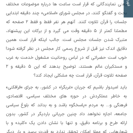
ت
ف
ه
ر
س
ت
م
و
ض
و
ع
ا
یعنی نمایندگانی که قرار است ساعت ها درباره موضوعات مختلف
بحث و گفتگو کنند، در مجلس شورای «اسلامی» چند دقیقه ابتدایی
جلسات را قرآن تلاوت کنند. آنهم هر نفر فقط و فقط ۲ صفحه که
مطمئنا کمتر از ۵ دقیقه وقت می گیرد و از برکات این پیشنهاد،
متبرک شدن جلسات مجلس است. جالب اینکه قرار است همین
دقایق اندک نیز قبل از شروع رسمی کار مجلس در نظر گرفته شود!
خوب است حضراتی که در لباس روحانیت مشغول خدمت به غرب
و مستکبران عالم هستند، توضیح بدهند که این ۵ دقیقه و ۲
صفحه تلاوت قرآن، قرار است چه مشکلی ایجاد کند؟
باید امیدوار باشیم که جریان «غربگرا» در کشور، به جرای «فرافکنی»
به خاطر عملکردش در حوزه های مختلف سیاسی، اقتصادی،
فرهنگی و… به مردم «پاسخگو» باشد و به بداند که بلوغ سیاسی
جامعه، اجازه نخواهد داد چنین جریانی باردیگر در کشور، بدون
ارائه طرح و برنامه دقیق، و تنها با نشان دادن یک «کلید» و با
شعارهایی که عملا امکان تحقق ندارد به قدرت برسد و بار دیگر