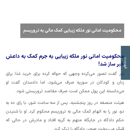
محکومیت امانی نور ملکه زیبایی کمک مالی به تروریسم
محکومیت امانی نور ملکه زیبایی به جرم کمک به داعش
ت
ف
ه
ر
س
ت
م
و
ض
و
ع
ا
خبر ساز شد!
نور گفت تصور می‌کرده وجهی که حواله کرده برای خرید غذا برای
زنان و کودکان در سوریه صرف می‌شود، اما دادستان گفت او
می‌دانسته این پول ممکن است صرف مقاصد تروریستی شود.
هیئت منصفه در روز پنجشنبه، پس از سه ساعت شور، با رای ده به
دو، نور را به اتهام کمک مالی به تروریسم محکوم کرد. او با شنیدن
حکم دادگاه در جایگاه متهم به گریه افتاد و مادرش در حالی که
اشک می‌ریخت صحن دادگاه را ترک کرد.