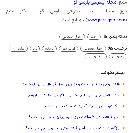
منبع:
مجله اینترنتی پارسی گو
درج مطالب مجله اینترنتی پارسی گو با ذکر منبع
(
www.parsigoo.com
) بلامانع است.
دسته بندی ها:
اخبار
اخبار جنجالی
برچسب ها:
اخبار جنجالی
امانی نور
دادگاه
زن
عکس زن
لیورپول
ملکه زیبایی
بیشتر بخوانید:
قلعه نوعی به قطر باخت و بهترین نسل فوتبال ایران نابود شد!
خداحافظی جان سینا + پست اینستاگرامی معنادار جان‌سینا
لیگ عربستان یا لیگ آمریکا کدامیک بالاتر است؟
امیر قلعه نوعی ۲ ساعت برای سرمربیگری تیم ملی جنگید!
بازگشت به عصرحجر: امیر قلعه نوعی سرمربی تیم ملی شد!