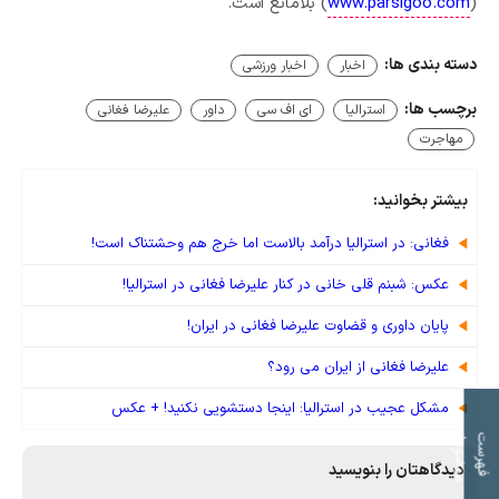
(
www.parsigoo.com
) بلامانع است.
دسته بندی ها:
اخبار
اخبار ورزشی
برچسب ها:
استرالیا
ای اف سی
داور
علیرضا فغانی
مهاجرت
بیشتر بخوانید:
فغانی: در استرالیا درآمد بالاست اما خرج هم وحشتناک است!
عکس: شبنم قلی خانی در کنار علیرضا فغانی در استرالیا!
پایان داوری و قضاوت علیرضا فغانی در ایران!
علیرضا فغانی از ایران می رود؟
مشکل عجیب در استرالیا: اینجا دستشویی نکنید! + عکس
ت
ف
ه
ر
س
ت
م
و
ض
و
ع
ا
دیدگاهتان را بنویسید