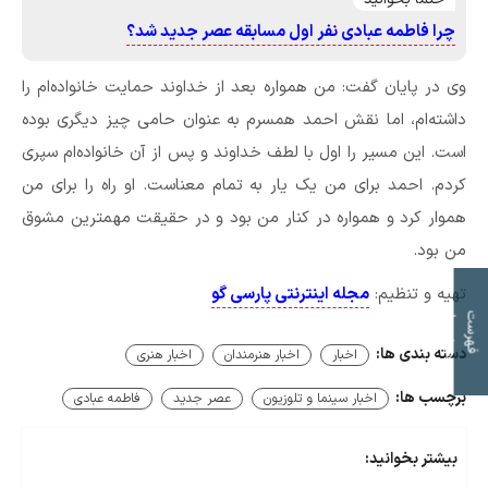
چرا فاطمه عبادی نفر اول مسابقه عصر جدید شد؟
وی در پایان گفت: من همواره بعد از خداوند حمایت خانواده‌ام را
داشته‌ام، اما نقش احمد همسرم به عنوان حامی چیز دیگری بوده
است. این مسیر را اول با لطف خداوند و پس از آن خانواده‌ام سپری
کردم. احمد برای من یک یار به تمام معناست. او راه را برای من
هموار کرد و همواره در کنار من بود و در حقیقت مهمترین مشوق
من بود.
تهیه و تنظیم:
مجله اینترنتی پارسی گو
ت
ف
ه
ر
س
ت
م
و
ض
و
ع
ا
دسته بندی ها:
اخبار
اخبار هنرمندان
اخبار هنری
برچسب ها:
اخبار سینما و تلوزیون
عصر جدید
فاطمه عبادی
بیشتر بخوانید: