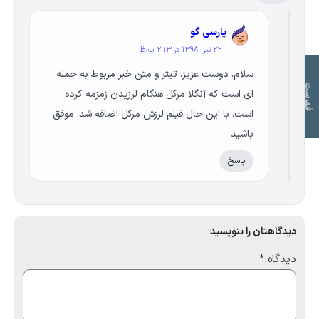
پارسی گو
۲۲ تیر, ۱۳۹۸ در ۲:۱۳ ب٫ظ
سلام. دوست عزیز. تیتر و متن خبر مربوط به جمله
ت
ف
ه
ر
س
ت
م
و
ض
و
ع
ا
ای است که آنگلا مرکل هنگام لرزیدن زمزمه کرده
است. با این حال فیلم لرزش مرکل اضافه شد. موفق
باشید
پاسخ
دیدگاهتان را بنویسید
دیدگاه
*