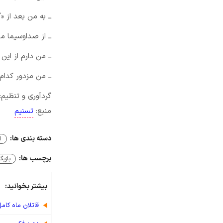
ــ به من بعد از 
ــ از صداوسیما مد
ــ من دارم از ای
ــ من مزدور کدا
گردآوری و تنظیم:
منبع:
تسنیم
دسته بندی ها:
ا
برچسب ها:
بازیگر
بیشتر بخوانید:
قاتلان ماه کام