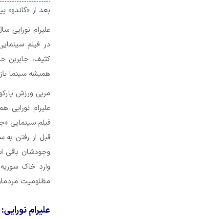
بعد از «گاندو» پ
در فیلم سینمایی
کثیف، جابربن حیا
همیشه سینما باز
مربی ورزش پارکور
علیرام نورایی ه
فیلم سینمایی «ج
قبل از رفتن به س
وجودشان باقی اس
وارد خاک سوریه
مظلومیت مردمان 
علیرام نورایی: