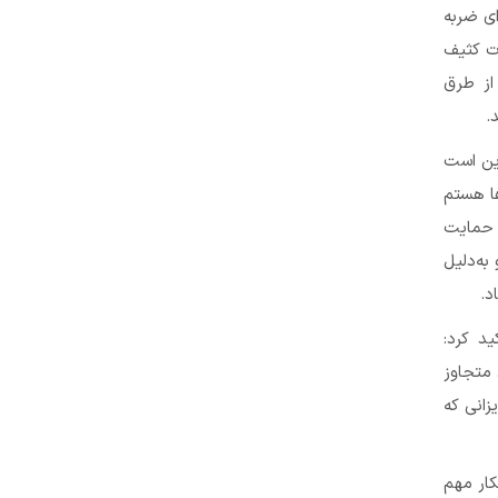
ای ضربه
ات کثیف
از طرق
.
این است
ا هستم
چ حمایت
به‌دلیل
د.
ید کرد:
 متجاوز
زانی که
کار مهم