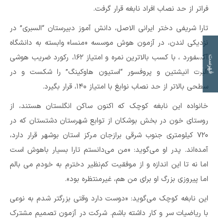
فراتر از حد نصاب افراد نابغه قرار گرفت.
تارا شریفی دختر ایرانی الاصل، دانش آموز دبیرستان “السبری” در
نزدیکی لندن، در آزمون هوش موسسه «منسا» وابسته به دانشگاه
ت
آکسفورد ، با کسب بالاترین نمره و امتیاز ۱۶۲، رکورد ضریب هوشی
ف
ه
ر
س
ت
م
و
ض
و
ع
ا
آلبرت انیشتین و پروفسور “استیون هاوکینگ” را شکست و در
سطحی بالاتر از حد نصاب نوابغ با امتیاز ۱۴۰، قرار بگیرد.
خانواده این نابغه کوچک که اکنون ساکن انگلستان هستند، از
روستای خون در بخش بوشکان از توابع شهرستان دشتستان که در
۷۲۰ کیلومتری جنوب شرقی برازجان مرکز استان بوشهر قرار دارد،
آمده‌اند. پدر او می‌گوید: «من می‌دانستم تارا بسیار باهوش است
اما نه تا این اندازه و از موفقیت کم‌نظیر دخترم به خودم می بالم
اما پیروزی بزرگ او برای من هم، غیر‌منتظره بود».
این نابغه کوچک می‌گوید: «دوست دارد وقتی بزرگتر شدم به نوعی
با ریاضیات سر و کار داشته باشم. شرکت در آزمون تصمیم مشترک