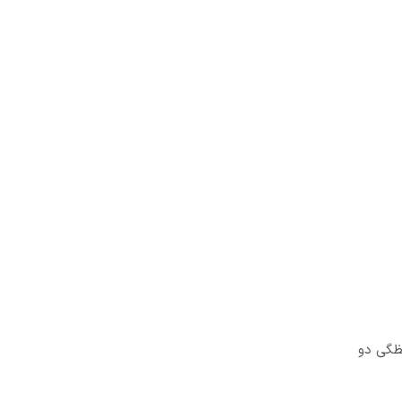
حظگی دو