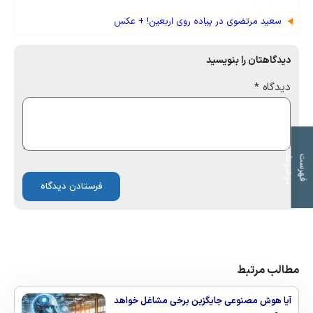
سعید مرتضوی در پیاده روی اربعین! + عکس
دیدگاهتان را بنویسید
دیدگاه
*
ت
ف
ه
ر
س
ت
م
و
ض
و
ع
ا
مطالب مرتبط
آیا هوش مصنوعی جایگزین برخی مشاغل خواهد