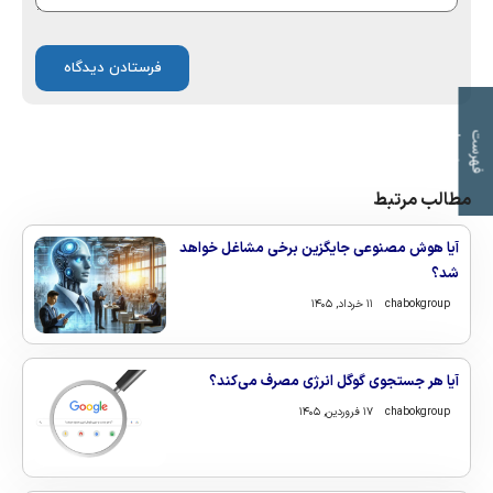
ت
ف
ه
ر
س
ت
م
و
ض
و
ع
ا
مطالب مرتبط
آیا هوش مصنوعی جایگزین برخی مشاغل خواهد
شد؟
chabokgroup
۱۱ خرداد, ۱۴۰۵
آیا هر جستجوی گوگل انرژی مصرف می‌کند؟
chabokgroup
۱۷ فروردین, ۱۴۰۵