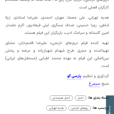
کارگران فصلی است.
هدیه تهرانی، علی مصفا، مهران احمدی، علیرضا استادی، ژیلا
شاهی، رویا حسینی، صدف عسگری، لیلی فرهادپور، اکرم علمدار،
امین گلستانه و سیامک ادیب بازیگران این فیلم هستند.
تهیه کننده فیلم «روزهای نارنجی» علیرضا قاسم‌خان، مشاور
تهیه‌کننده و مجری طرح شهنام شهباززاده و عرضه و پخش
بین‌المللی این فیلم به عهده محمد اطبایی (مستقل‌های ایرانی)
است.
گردآوری و تنظیم:
پارسی گو
منبع:
سیمرغ
دسته بندی ها:
اخبار
اخبار هنرمندان
ت
ف
ه
ر
س
ت
م
و
ض
و
ع
ا
برچسب ها:
روزهای نارنجی
هدیه تهرانی