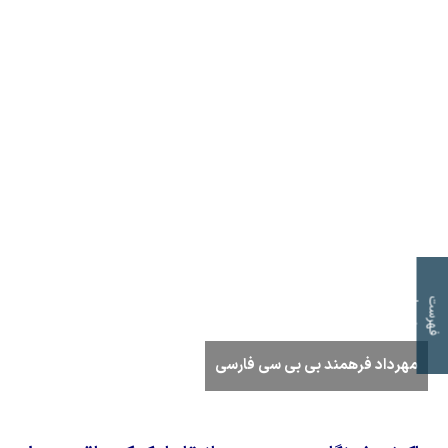
ت
ف
ه
ر
س
ت
م
و
ض
و
ع
ا
مهرداد فرهمند بی بی سی فارسی