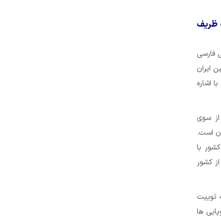
ه ظریف
ی فارسی
ن ایران
ا اشاره
از سوی
ان است.
شور با
از کشور
ک توییت
ایی ها