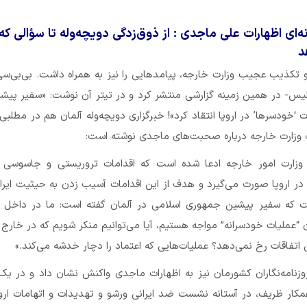
‌ای اظهارات علی ماجدی : از ذوق‌زدگی دویچه‌وله تا سؤالی ک
د
 تکذیب عجیب وزارت خارجه، پیامدهایی را نیز به همراه داشت. بی‌بی‌س
لیس- در همین زمینه گزارشی منتشر کرد و در تیتر آن نوشت: «سفیر پیشی
ت ‘خودسرها’ در اروپا انتقاد کرد»! خبرگزاری دویچه‌وله آلمان هم در مطلبی ب
زارت خارجه درباره صحبت‌های ماجدی نوشته است:
ه وزارت امور خارجه ادعا شده است که اقدامات تروریستی و جاسوسی 
 در اروپا صورت می‌گیرد و هدف از این اقدامات آسیب زدن به حیثیت ایر
ت که سفیر پیشین جمهوری اسلامی در آلمان گفته است: ما در داخل ک
ملیات خودسرانه” مواجه هستیم، آیا می‌توانیم منکر شویم که در خارج 
ین اتفاقات رخ نمی‌دهد؟ عملیات‌هایی که اعتماد را دچار خدشه می‌کند.»
وزنامه‌نگاران کشورمان نیز به اظهارات ماجدی واکنش نشان داد و در ی
ار ظریف، در آستانه نشست ضد ایرانی ورشو و تهدیدات و اتهامات اروپ