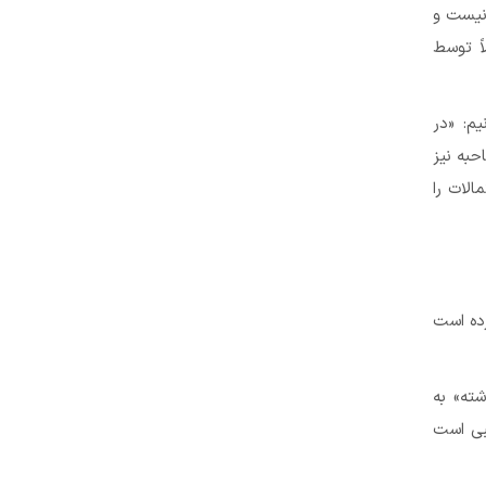
نیست و
اً توسط
م: «در
حبه نیز
لات را
ده است
ته» به
بی است