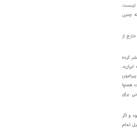
 اینست:
که چنین
خارج از
شر کرده
یران»،
پیرامون
ت همنوا
نی برای
شته، اگر spv اجرایی نمی‌شود و اگر
یل تمام