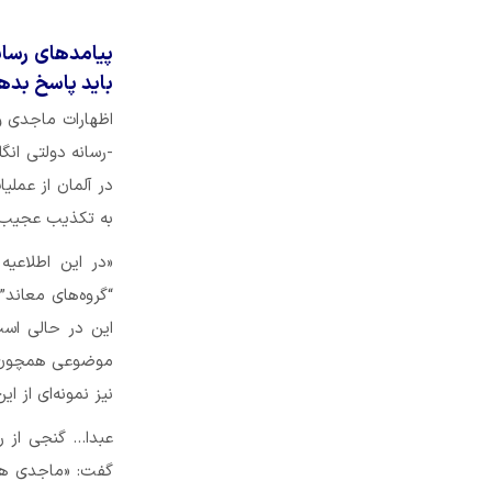
پیامدهای رسانه
باید پاسخ بده
اظهارات ماجدی و
-رسانه دولتی انگ
در آلمان از عملیا
به تکذیب عجیب و
«در این اطلاعی
“گروه‌های معاند”
این در حالی اس
موضوعی همچون “ع
نیز نمونه‌ای از ا
عبدا… گنجی از ر
گفت: «ماجدی همک