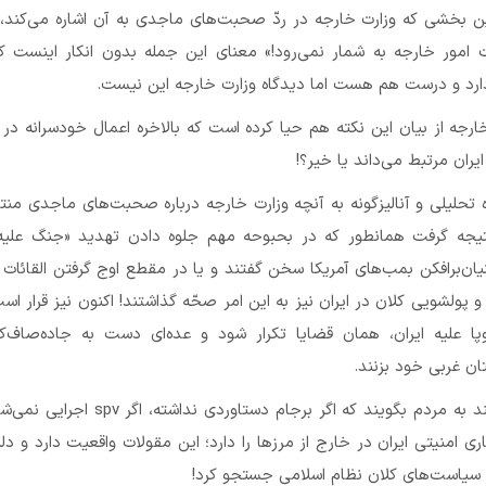
ین بخشی که وزارت خارجه در ردّ صحبت‌های ماجدی به آن اشاره می‌کند،
رت امور خارجه به شمار نمی‌رود!» معنای این جمله بدون انکار اینست 
رد و درست هم هست اما دیدگاه وزارت خارجه این نیست.
خارجه از بیان این نکته هم حیا کرده است که بالاخره اعمال خودسرانه در 
یران مرتبط می‌داند یا خیر؟!
ه تحلیلی و آنالیزگونه به آنچه وزارت خارجه درباره صحبت‌های ماجدی منت
یجه گرفت همانطور که در بحبوحه مهم جلوه دادن تهدید «جنگ علیه ا
نیان‌برافکن بمب‌های آمریکا سخن گفتند و یا در مقطع اوج گرفتن القائات 
 پولشویی کلان در ایران نیز به این امر صحّه گذاشتند! اکنون نیز قرار اس
روپا علیه ایران، همان قضایا تکرار شود و عده‌ای دست به جاده‌صاف‌ک
ن غربی خود بزنند.
در واقع آنها مایلند به مردم بگویند که اگر برجام دستاوردی ندا
اری امنیتی ایران در خارج از مرزها را دارد؛ این مقولات واقعیت دارد و دل
ر سیاست‌های کلان نظام اسلامی جستجو کرد!