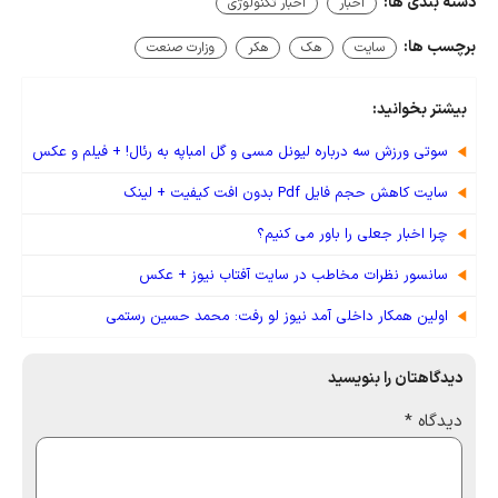
دسته بندی ها:
اخبار
اخبار تکنولوژی
برچسب ها:
سایت
هک
هکر
وزارت صنعت
بیشتر بخوانید:
سوتی ورزش سه درباره لیونل مسی و گل امباپه به رئال! + فیلم و عکس
سایت کاهش حجم فایل Pdf بدون افت کیفیت + لینک
چرا اخبار جعلی را باور می کنیم؟
سانسور نظرات مخاطب در سایت آفتاب نیوز + عکس
اولین همکار داخلی آمد نیوز لو رفت: محمد حسین رستمی
دیدگاهتان را بنویسید
دیدگاه
*