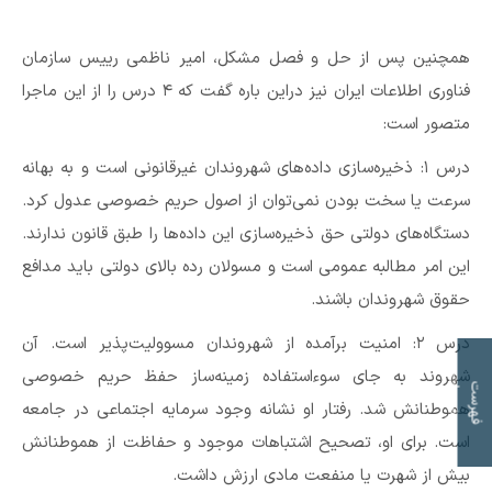
همچنین پس از حل و فصل مشکل، امیر ناظمی رییس سازمان
فناوری اطلاعات ایران نیز دراین باره گفت که ۴ درس را از این ماجرا
متصور است:
درس ۱: ذخیره‌سازی داده‌های شهروندان غیرقانونی است و به بهانه‌
سرعت یا سخت بودن نمی‌توان از اصول حریم خصوصی عدول کرد.
دستگاه‌های دولتی حق ذخیره‌سازی این داده‌ها را طبق قانون ندارند.
این امر مطالبه عمومی است و مسولان رده بالای دولتی باید مدافع
حقوق شهروندان باشند.
درس ۲: امنیت برآمده از شهروندان مسوولیت‌پذیر است. آن
شهروند به جای سوءاستفاده زمینه‌ساز حفظ حریم خصوصی
ت
ف
ه
ر
س
ت
م
و
ض
و
ع
ا
هموطنانش شد. رفتار او نشانه‌ وجود ‎سرمایه اجتماعی در جامعه‌
است. برای او، تصحیح اشتباهات موجود و حفاظت از هموطنانش
بیش از شهرت یا منفعت مادی ارزش داشت.