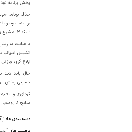
پخش برنامه نود، 
حذف برنامه «نود
برنامه، موضوعات
شبکه ۳ به شرح زیر، خبر پخش نشدن برنامه «نود» را اعلام کرده است:
با عنایت به رفتا
انگلیس اسپانیا 
ابلاغ گروه ورزش
حال باید دید بر
حسینی پخش این ب
گردآوری و تنظیم:
منابع: ۱. زومجی ۲. فارس
دسته بندی ها:
ا
برچسب ها:
برنام