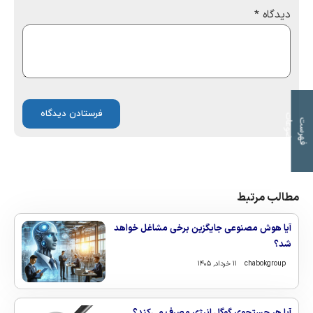
دیدگاه
*
ت
ف
ه
ر
س
ت
م
و
ض
و
ع
ا
مطالب مرتبط
آیا هوش مصنوعی جایگزین برخی مشاغل خواهد
شد؟
chabokgroup
۱۱ خرداد, ۱۴۰۵