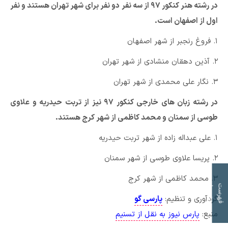
در رشته هنر کنکور ۹۷ از سه نفر دو نفر برای شهر تهران هستند و نفر
اول از اصفهان است.
۱. فروغ رنجبر از شهر اصفهان
۲. آذین دهقان منشادی از شهر تهران
۳. نگار علی محمدی از شهر تهران
در رشته زبان های خارجی کنکور ۹۷ نیز از تربت حیدریه و علاوی
طوسی از سمنان و محمد کاظمی از شهر کرج هستند.
۱. علی عبداله زاده از شهر تربت حیدریه
۲. پریسا علاوی طوسی از شهر سمنان
۳. محمد کاظمی از شهر کرج
ت
ف
ه
ر
س
ت
م
و
ض
و
ع
ا
گردآوری و تنظیم:
پارسی گو
منبع:
پارس نیوز به نقل از تسنیم