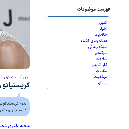
فهرست موضوعات
آشپزی
اخبار
خلاقیت
دسته‌بندی نشده
سبک زندگی
سرگرمی
سلامت
کار آفرینی
مقالات
موفقیت
بدن کریستیانو رونالدو در 33 سالگی مانند بد
ویدئو
کریستیانو رونالدو ۳۳ ساله 
کریستیانو رونالدو نشان داد که این
مجله خبری تحلی