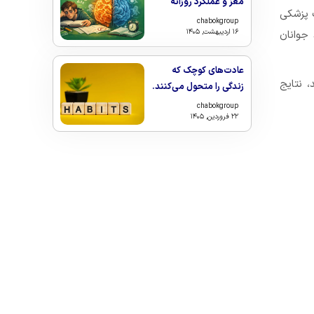
مغز و عملکرد روزانه
 کلینک پزشکی
chabokgroup
۱۶ اردیبهشت, ۱۴۰۵
جوانان
عادت‌های کوچک که
سد، نتایج
زندگی را متحول می‌کنند.
chabokgroup
۲۲ فروردین, ۱۴۰۵