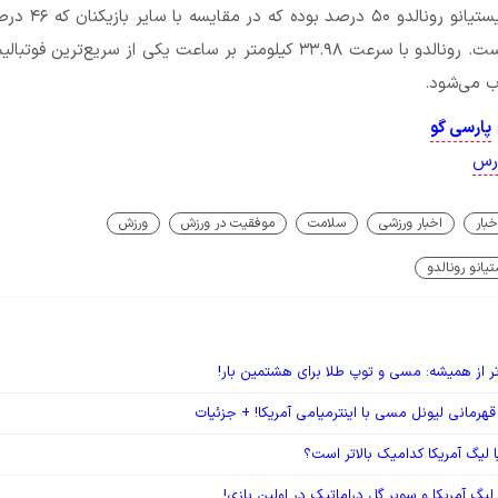
میزان عضلات کریستیانو رونالدو ۰
۴ درصد بیشتر است. رونالدو با سرعت ۳۳.۹۸ کیلومتر بر ساعت یکی از سریع‌ترین 
 می‌شود.
پارسی گو
ارس
خبار
اخبار ورزشی
سلامت
موفقیت در ورزش
ورزش
یانو رونالدو
ر از همیشه: مسی و توپ طلا برای هشتمین بار!
قهرمانی لیونل مسی با اینترمیامی آمریکا! + جزئیات
 لیگ آمریکا کدامیک بالاتر است؟
یگ آمریکا و سوپر گل دراماتیک در اولین بازی!