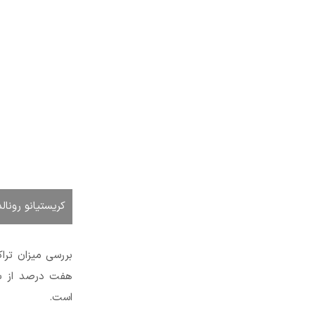
کریستیانو رونال
هفت درصد از بد
است.