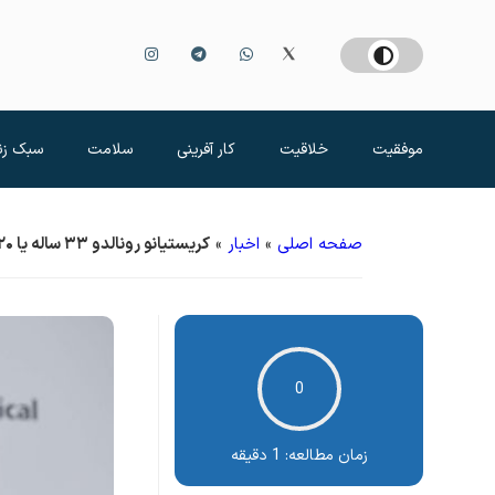
موفقیت
خلاقیت
کار آفرینی
سلامت
سبک زن
صفحه اصلی
»
اخبار
»
کریستیانو رونالدو ۳۳ ساله یا ۲۰ ساله؟ + عکس
0
زمان مطالعه:
1 دقیقه