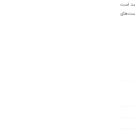
۵ درصد بوده که در مقایسه با سایر بازیکنان که ۴۶ درصد است
فوتبالیست‌های