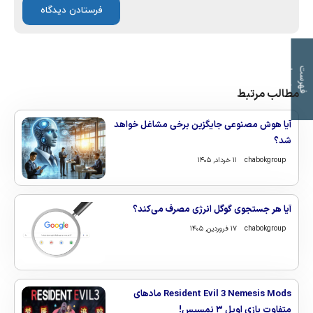
ت
ف
ه
ر
س
ت
م
و
ض
و
ع
ا
مطالب مرتبط
آیا هوش مصنوعی جایگزین برخی مشاغل خواهد
شد؟
chabokgroup
۱۱ خرداد, ۱۴۰۵
آیا هر جستجوی گوگل انرژی مصرف می‌کند؟
chabokgroup
۱۷ فروردین, ۱۴۰۵
Resident Evil 3 Nemesis Mods مادهای
متفاوت بازی اویل ۳ نمسیس!