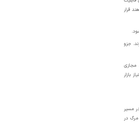
 قابلیت
د قرار
ود.
ند. جزو
 مجازی
ز بازار
در مسیر
 مرگ در