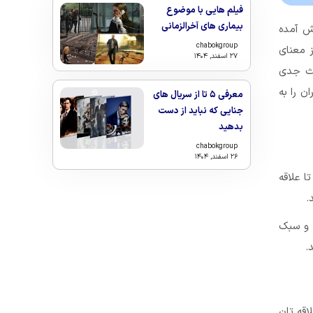
فیلم هایی با موضوع
بیماری های آخرالزمانی
یش آمده
chabokgroup
ز معنای
۲۷ اسفند, ۱۴۰۴
حث جدی
ن را به
معرفی ۵ تا از سریال های
جنایی که نباید از دست
بدهید
chabokgroup
۲۶ اسفند, ۱۴۰۴
 DLC ارائه داده شد، تا علاقه
.
 ادامه این مطلب به مفاهیمی همچون God Game، عناوین مجانی یا Free to Play و سبک
اقه تان