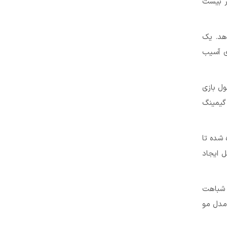
ر بیست
هد. یک
ی آسیب
ول بازی
گیمینگ
شده تا
ل ایجاد
 شباهت
مدل مو