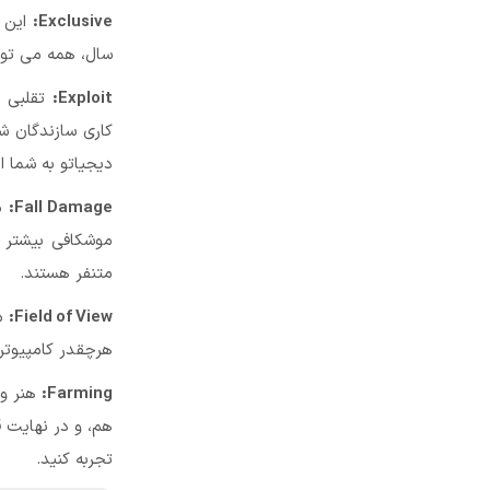
Exclusive:
این ک
سال، همه می توانن
Exploit:
تقلبی د
کاری سازندگان ش
دیجیاتو به شما ا
Fall Damage:
می
موشکافی بیشتر د
متنفر هستند.
Field of View:
مح
هرچقدر کامپیوتر
Farming:
هنر ول
هم، و در نهایت ق
تجربه کنید.