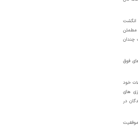
ای شرکت Telltale و تعدادی انگشت
 شما که مطمئن
ت چندان
گیمرهای فوق
ات خود
زی های
ازندگان در
 موفقیت