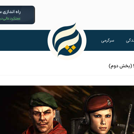
دگی
سرگرمی
! (بخش دوم)