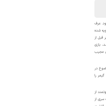
د. عرف
ویه شده
 قبل از
، بازی
ی عجیب
وضوع در
گیمر را
تمند از
سری از