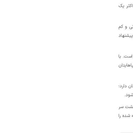
کثر یک
گی و کم
یشنهاد
است. با
هایتان
ن دارد؛
شود.
پشت سر
 شده را