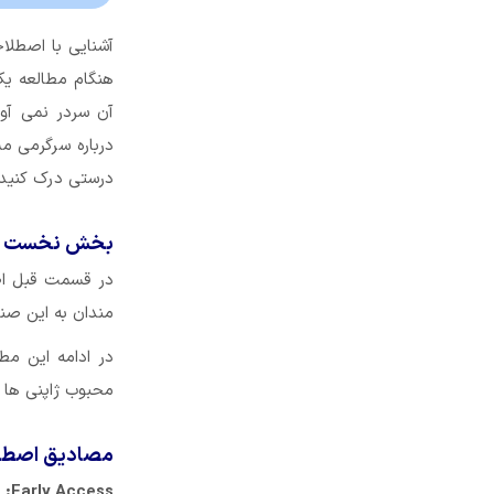
آشنایی با اصطلا
هنگام مطالعه یک
آن سردر نمی آو
درباره سرگرمی مش
درستی درک کنید.
بخش نخست اص
مندان به این صن
محبوب ژاپنی ها (و تقریباً منفور
مصادیق اصطلا
Early Access:
ی