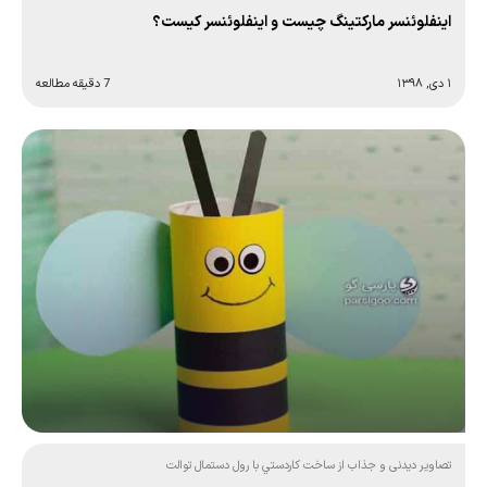
اینفلوئنسر مارکتینگ چیست و اینفلوئنسر کیست؟
۱ دی, ۱۳۹۸
7 دقیقه مطالعه
تصاویر دیدنی و جذاب از ساخت كاردستي با رول دستمال توالت