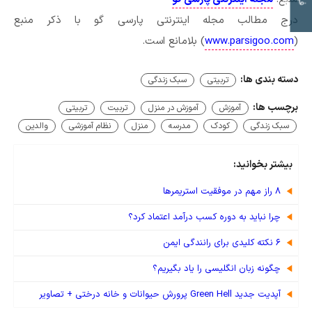
درج مطالب مجله اینترنتی پارسی گو با ذکر منبع
(
www.parsigoo.com
) بلامانع است.
دسته بندی ها:
تربیتی
سبک زندگی
برچسب ها:
آموزش
آموزش در منزل
تربیت
تربیتی
سبک زندگی
کودک
مدرسه
منزل
نظام آموزشی
والدین
بیشتر بخوانید:
۸ راز مهم در موفقیت استریمرها
چرا نباید به دوره کسب درآمد اعتماد کرد؟
۶ نکته کلیدی برای رانندگی ایمن
چگونه زبان انگلیسی را یاد بگیریم؟
آپدیت جدید Green Hell پرورش حیوانات و خانه درختی + تصاویر