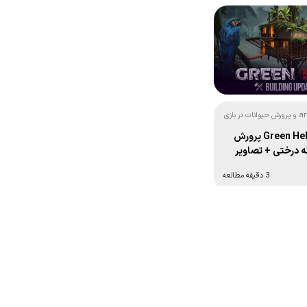
آموزش animal pen و پرورش حیوانات در بازی
آپدیت جدید Green Hell پرورش
ه درختی + تصاویر
3 دقیقه مطالعه
ه بعد ←