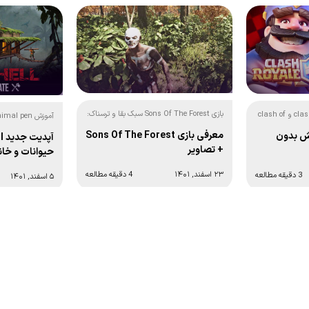
بازی Sons Of The Forest سبک بقا و ترسناک:
آموزش ورود به بازی clash royale و clash of
جهنم سبز:
معرفی بازی Sons Of The Forest
لش بدون
+ تصاویر
حیوانات و خان
۲۳ اسفند, ۱۴۰۱
4 دقیقه مطالعه
3 دقیقه مطالعه
۵ اسفند, ۱۴۰۱
2
3
4
5
6
…
8
برگ