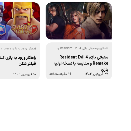
کاملترین معرفی بازی Resident Evil 4 و
مقایسه آن با Resident Evil 4 Remake +
clans بدون نیاز به وی پی ان:
معرفی بازی Resident Evil 4
راهکار ورود به بازی ک
تصاویر
Remake و مقایسه با نسخه اولیه
فیلتر شکن
بازی
۲۷ فروردین, ۱۴۰۲
44 دقیقه مطالعه
۱۰ فروردین, ۱۴۰۲
Posts
navigation
1