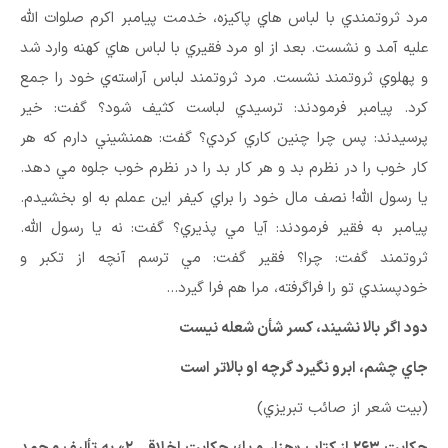
مرد ثروتمندي با لباس هاي پاكيزه، خدمت پيامبر اكرم صلوات الله
عليه آمد و نشست. بعد از او مرد فقيري با لباس هاي كهنه وارد شد
و پهلوي ثروتمند نشست. مرد ثروتمند لباس آراسته‌ي خود را جمع
كرد. پيامبر فرمودند: ترسيدي لباست كثيف شود؟ گفت: خير
پرسيدند: پس چرا چنين كاري كردي؟ گفت: همنشيني دارم كه هر
كار خوب را در نظرم بد و هر كار بد را در نظرم خوب جلوه مي دهد.
يا رسول الله! نصف مال خود را براي كيفر اين عملم به او بخشيدم.
پيامبر به فقير فرمودند: آيا مي پذيري؟ گفت: نه يا رسول الله.
ثروتمند گفت: چرا؟ فقير گفت: مي ترسم آنچه از تكبر و
خودپسندي تو را فراگرفته، مرا هم فرا گيرد…
دود اگر بالا نشيند، كسر شأن شعله نيست
جاي چشم، ابرو نگيرد گرچه او بالاتر است
(بيت شعر از صائب تبريزي)