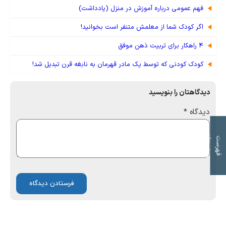
فهم عمومی درباره آموزش در منزل (یادداشت)
اگر کودک شما از معلمش متنفر است بخوانید!
۴ راهکار برای تربیت ذهن موفق
کودک کودنی که توسط یک مادر قهرمان به نابغه قرن تبدیل شد!
دیدگاهتان را بنویسید
دیدگاه
*
ت
ف
ه
ر
س
ت
م
و
ض
و
ع
ا