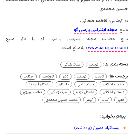
حكايت ۲۶۳ از كتاب «هزار و يك حكايت اخلاقي ۲» به تأليف محمد
حسين محمدي
به کوشش:
فاطمه طحانی
.
منبع:
مجله اینترنتی پارسی گو
درج مطالب مجله اینترنتی پارسی گو با ذکر منبع
(
www.parsigoo.com
) بلامانع است.
دسته بندی ها:
تربیتی
سبک زندگی
برچسب ها:
تربیت
تربیتی
تكبر
ثروتمند
حکایت
حکایت اخلاقی
خودپسندي
داستان
داستان آموزنده
داستان اخلاقی
داستان کوتاه
سبک زندگی
صائب تبريزي
فقير
كتاب
كيفر
محمد حسين محمدي
بیشتر بخوانید:
اینستاگرام ممنوع (یادداشت)