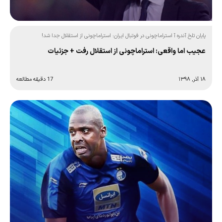
پایان تلخ آندره آ استراماچونی در فوتبال ایران: استراماچونی از استقلال جدا شد!
عجیب اما واقعی: استراماچونی از استقلال رفت + جزئیات
۱۸ آذر, ۱۳۹۸
17 دقیقه مطالعه