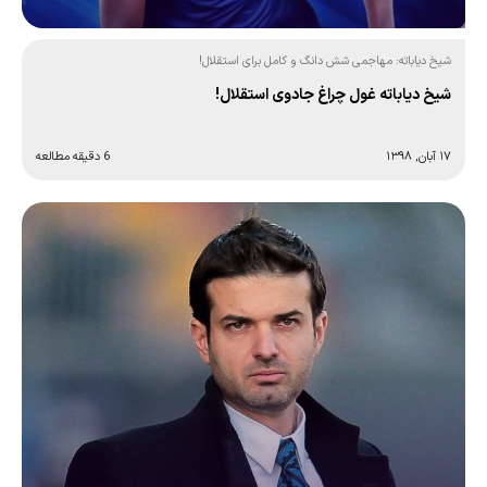
شیخ دیاباته: مهاجمی شش دانگ و کامل برای استقلال!
شیخ دیاباته غول چراغ جادوی استقلال!
۱۷ آبان, ۱۳۹۸
6 دقیقه مطالعه