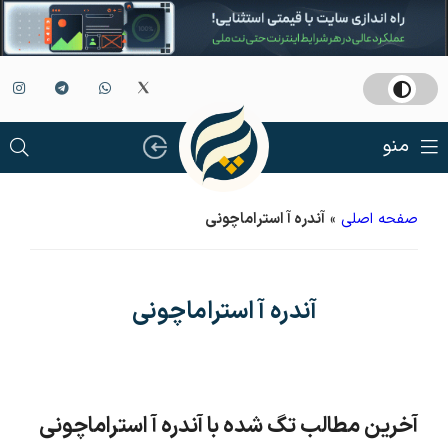
منو
صفحه اصلی
»
آندره آ استراماچونی
آندره آ استراماچونی
آخرین مطالب تگ شده با آندره آ استراماچونی