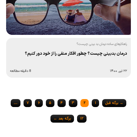
راهکارهای ساده درمان بد بینی چیست؟
درمان بدبینی چیست؟ چطور افکار منفی را از خود دور کنیم؟
۲۲ تیر, ۱۴۰۰
8 دقیقه مطالعه
Posts
→ برگه قبل
1
2
3
4
5
6
7
…
navigation
12
برگه بعد ←