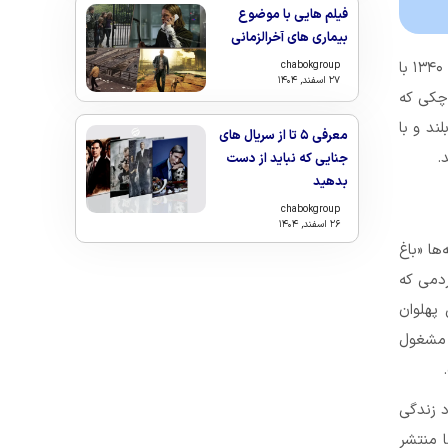
فیلم هایی با موضوع
بیماری های آخرالزمانی
پهلوان سیروس قهرمانی معرکه گیری بود که در سال‌های ۱۳۳۰ تا ۱۳۴۰ با
chabokgroup
۲۷ اسفند, ۱۴۰۴
وچکی که
ند و با
معرفی ۵ تا از سریال های
.
جنایی که نباید از دست
بدهید
chabokgroup
۲۶ اسفند, ۱۴۰۴
که‌ها «باغ
دمی که
پهلوان
 مشغول
 زندگی
ا منتشر