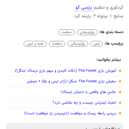
گردآوری و تنظیم:
پارسی گو.
منابع: ۱. بیتوته ۲. پارسه گرد.
دسته بندی ها:
روان‌درمانی
سلامت
برچسب ها:
ترس
روان‌درمانی
سلامت
غلبه بر ترس
بیشتر بخوانید:
آموزش بازی The Forest (نکات کلیدی و مهم بازی ترسناک جنگل!)
معرفی بازی The Forest جنگل! (ژانر ترس و بقا) + تصاویر
عکس های واقعی با داستان ترسناک!
اعتیاد اینترنتی چیست و چه علائمی دارد؟
بررسی رابطه ریسک و موفقیت (نترسیدن راز موفقیت است!)