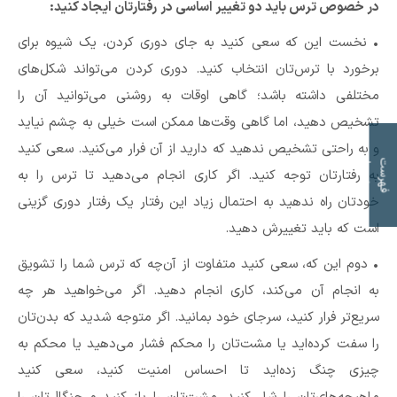
در خصوص ترس باید دو تغییر اساسی در رفتار‌تان ایجاد کنید:
• نخست این که سعی کنید به جای دوری کردن، یک شیوه برای
برخورد با ترس‌تان انتخاب کنید. دوری کردن می‌تواند شکل‌های
مختلفی داشته باشد؛ گاهی اوقات به روشنی می‌توانید آن را
تشخیص دهید، اما گاهی وقت‌ها ممکن است خیلی به چشم نیاید
و به راحتی تشخیص ندهید که دارید از آن فرار می‌کنید. سعی کنید
ت
ف
ه
ر
س
ت
م
و
ض
و
ع
ا
به رفتار‌تان توجه کنید. اگر کاری انجام می‌دهید تا ترس را به
خود‌تان راه ندهید به احتمال زیاد این رفتار یک رفتار دوری گزینی
است که باید تغییرش دهید.
• دوم این که، سعی کنید متفاوت از آن‌چه که ترس شما را تشویق
به انجام آن می‌کند، کاری انجام دهید. اگر می‌خواهید هر چه
سریع‌تر فرار کنید، سرجای خود بمانید. اگر متوجه شدید که بدن‌تان
را سفت کرده‌اید یا مشت‌تان را محکم فشار می‌دهید یا محکم به
چیزی چنگ زده‌اید تا احساس امنیت کنید، سعی کنید