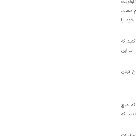
 را با اولویت
م دهید،
خود را
کنید که
اما این
وع کردن
 که هیچ
قدند که
عطیلات