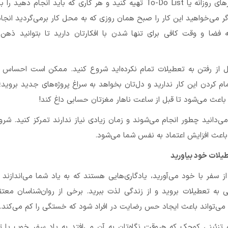
فهرست انجام کارهای روزانه یا To-Do List تهیه کنید و هر کاری که باید انجام دهید
گر می‌خواهید این کار را صبح همان روزی که به محل کار برمی‌گردید انجا
ضا و وقت کافی برای تنها شدن با افکارتان دارید تا بتوانید ذهن 
بل از رفتن به تعطیلات تمام نکرده‌اید شروع کنید. ممکن است احساس 
ام کردن این کار ندارید و دل‌تان بخواهد به سراغ پروژه‌های جدید بروید؛ 
 باعث می‌شود تا قبل از ساعت ناهار مغزتان حسابی داغ کند!
ی‌دانید چطور انجام می‌شوند و زمان زیادی نیاز ندارند تمرکز کنید. شر
باعث افزایش اعتماد به نفس شما می‌شود.
طیلات خود بیاورید
ز سفر با خود می‌آورید، یادگاری‌هایی هستند که به یاد شما می‌اندازند
هی به تعطیلات بروید و از زندگی لذت ببرید. برخی از روان‌شناسان معت
 می‌تواند باعث ایجاد حس رضایت در افراد شود که خستگی را کم می‌کند.
زئینی کوچک که هروقت نگاه‌تان به آن می‌افتد به یاد سفر خوب یا ت