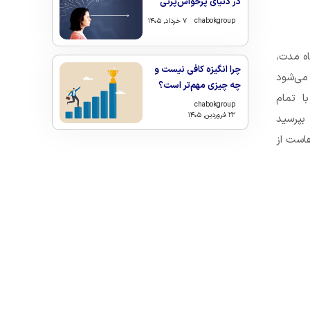
در دنیای پرحواس‌پرتی
chabokgroup
۷ خرداد, ۱۴۰۵
اه مدت،
چرا انگیزه کافی نیست و
 می‌شود
چه چیزی مهم‌تر است؟
ا تمام
chabokgroup
۲۲ فروردین, ۱۴۰۵
بپرسید
هاست از