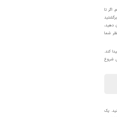
 اگر تا
برگشتید
ن دهید،
ظر شما
دا کند.
ش شروع
ید. یک